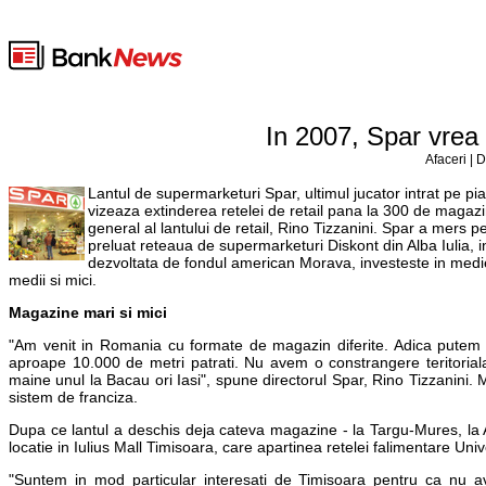
In 2007, Spar vrea 
Afaceri | 
Lantul de supermarketuri Spar, ultimul jucator intrat pe pi
vizeaza extinderea retelei de retail pana la 300 de magazine
general al lantului de retail, Rino Tizzanini. Spar a mers p
preluat reteaua de supermarketuri Diskont din Alba Iulia, 
dezvoltata de fondul american Morava, investeste in medi
medii si mici.
Magazine mari si mici
"Am venit in Romania cu formate de magazin diferite. Adica putem
aproape 10.000 de metri patrati. Nu avem o constrangere teritorial
maine unul la Bacau ori Iasi", spune directorul Spar, Rino Tizzanini.
sistem de franciza.
Dupa ce lantul a deschis deja cateva magazine - la Targu-Mures, la 
locatie in Iulius Mall Timisoara, care apartinea retelei falimentare Unive
"Suntem in mod particular interesati de Timisoara pentru ca nu a