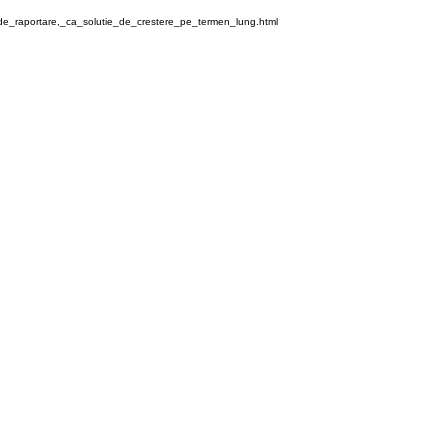
_de_raportare,_ca_solutie_de_crestere_pe_termen_lung.html