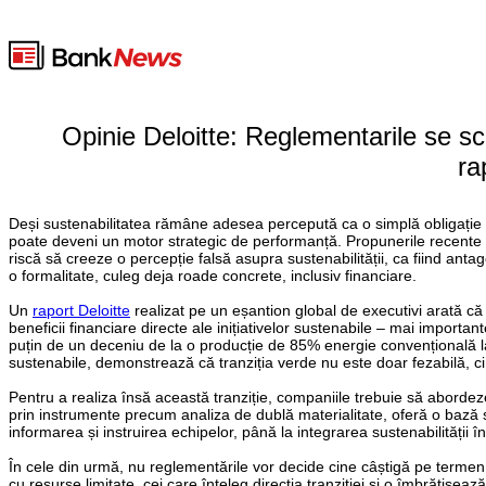
Opinie Deloitte: Reglementarile se sc
ra
Deși sustenabilitatea rămâne adesea percepută ca o simplă obligație b
poate deveni un motor strategic de performanță. Propunerile recente 
riscă să creeze o percepție falsă asupra sustenabilității, ca fiind anta
o formalitate, culeg deja roade concrete, inclusiv financiare.
Un
raport Deloitte
realizat pe un eșantion global de executivi arată că 
beneficii financiare directe ale inițiativelor sustenabile – mai impor
puțin de un deceniu de la o producție de 85% energie convențională la
sustenabile, demonstrează că tranziția verde nu este doar fezabilă, ci ș
Pentru a realiza însă această tranziție, companiile trebuie să abordeze s
prin instrumente precum analiza de dublă materialitate, oferă o bază sol
informarea și instruirea echipelor, până la integrarea sustenabilității î
În cele din urmă, nu reglementările vor decide cine câștigă pe termen lu
cu resurse limitate, cei care înțeleg direcția tranziției și o îmbrățiș