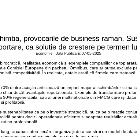
himba, provocarile de business raman. Suste
portare, ca solutie de crestere pe termen l
Economie | Data Publicarii: 07-05-2025
irocratică, realitatea economică și exemplele companiilor de top arată 
ale Comisiei Europene din pachetul Omnibus, care ar putea exclude pes
gonistă competitivității. În realitate, datele arată că firmele care trate
70% dintre aceștia anticipează un impact major al schimbărilor climatice a
tante chiar decât avantajele reputaționale. Exemple de transformare pro
 90% regenerabilă, sau al unei multinaționale din FMCG care își datorea
i profitabilă.
ustenabilitatea ca pe o investiție strategică, nu ca pe o reacție conjunct
idă pentru decizii operaționale eficiente și adaptate realităților actual
n rutina profesională.
ng, ci capacitatea fiecărei organizații de a construi un model de afaceri
ează devreme vor conduce piețele, nu doar le vor urma.