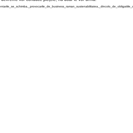
mentarile_se_schimba,_provocarile_de_business_raman_sustenabilitatea,_dincolo_de_obligatiile