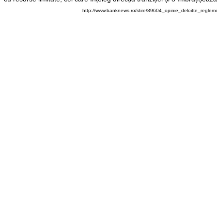
http://www.banknews.ro/stire/89604_opinie_deloitte_regle