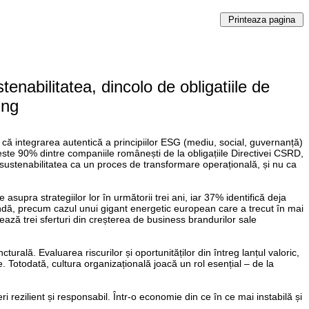
nabilitatea, dincolo de obligatiile de
ung
că integrarea autentică a principiilor ESG (mediu, social, guvernanță)
te 90% dintre companiile românești de la obligațiile Directivei CSRD,
ază sustenabilitatea ca un proces de transformare operațională, și nu ca
supra strategiilor lor în următorii trei ani, iar 37% identifică deja
fundă, precum cazul unui gigant energetic european care a trecut în mai
ză trei sferturi din creșterea de business brandurilor sale
urală. Evaluarea riscurilor și oportunităților din întreg lanțul valoric,
e. Totodată, cultura organizațională joacă un rol esențial – de la
 rezilient și responsabil. Într-o economie din ce în ce mai instabilă și