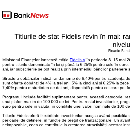
Titlurile de stat Fidelis revin în mai:
nivelu
Finante-Banci
Ministerul Finanțelor lansează ediția
Fidelis V
în perioada 8–15 mai 20
pentru titlurile denominate în lei și până la 6,25% pentru cele în euro.
ani, iar subscrierile se pot realiza prin intermediul băncilor partenere și
Structura dobânzilor indică randamente de 6,40% pentru scadența de do
sunt oferite dobânzi de 4% la trei ani, 5% la cinci ani și 6,25% la zec
7,40% pentru maturitatea de doi ani, disponibilă pentru cei care pot
Programul include facilități suplimentare pentru această categorie, res
unui plafon maxim de 100.000 de lei. Pentru restul investitorilor, pr
euro pentru cele în valută, în condițiile unei valori nominale de 100 de 
Titlurile Fidelis oferă flexibilitate investitorilor, aceștia având posib
perioadei de deținere, în funcție de prețul de tranzacționare. Un avantaj
neimpozabile, ceea ce contribuie la creșterea atractivității acestor inst