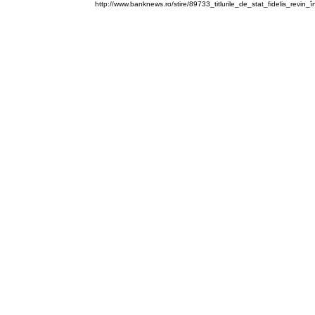
http://www.banknews.ro/stire/89733_titlurile_de_stat_fidelis_revi