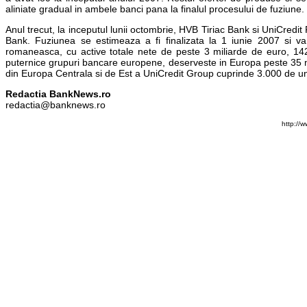
aliniate gradual in ambele banci pana la finalul procesului de fuziune.
Anul trecut, la inceputul lunii octombrie, HVB Tiriac Bank si UniCred
Bank. Fuziunea se estimeaza a fi finalizata la 1 iunie 2007 si va
romaneasca, cu active totale nete de peste 3 miliarde de euro, 142
puternice grupuri bancare europene, deserveste in Europa peste 35 mil
din Europa Centrala si de Est a UniCredit Group cuprinde 3.000 de unita
Redactia BankNews.ro
redactia@banknews.ro
http://