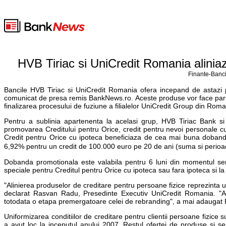
HVB Tiriac si UniCredit Romania aliniaz
Finante-Banci
Bancile HVB Tiriac si UniCredit Romania ofera incepand de astazi pr
comunicat de presa remis BankNews.ro. Aceste produse vor face parte si
finalizarea procesului de fuziune a filialelor UniCredit Group din Roma
Pentru a sublinia apartenenta la acelasi grup, HVB Tiriac Bank
promovarea Creditului pentru Orice, credit pentru nevoi personale cu 
Credit pentru Orice cu ipoteca beneficiaza de cea mai buna doband
6,92% pentru un credit de 100.000 euro pe 20 de ani (suma si peri
Dobanda promotionala este valabila pentru 6 luni din momentul semn
speciale pentru Creditul pentru Orice cu ipoteca sau fara ipoteca si l
"Alinierea produselor de creditare pentru persoane fizice reprezinta u
declarat Rasvan Radu, Presedinte Executiv UniCredit Romania. "A
totodata o etapa premergatoare celei de rebranding", a mai adauga
Uniformizarea conditiilor de creditare pentru clientii persoane fizice s
a avut loc la inceputul anului 2007. Restul ofertei de produse si ser