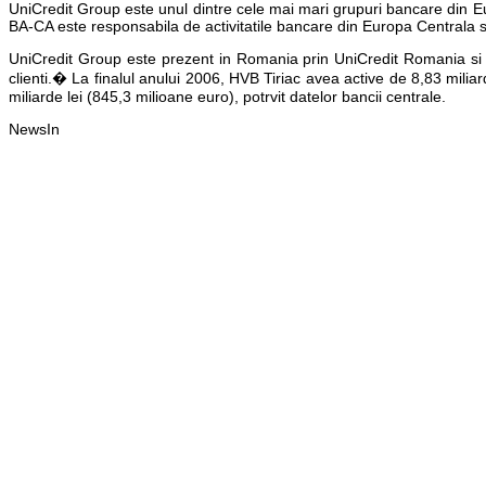
UniCredit Group este unul dintre cele mai mari grupuri bancare din Eu
BA-CA este responsabila de activitatile bancare din Europa Centrala s
UniCredit Group este prezent in Romania prin UniCredit Romania si 
clienti.� La finalul anului 2006, HVB Tiriac avea active de 8,83 mili
miliarde lei (845,3 milioane euro), potrvit datelor bancii centrale.
NewsIn