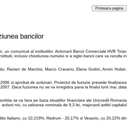
ziunea bancilor
, un comunicat al institutiilor. Actionarii Bancii Comerciale HVB Tiriac
itutii, inclusiv chestiunea numelui si a siglei bancii care va rezulta in
adu, Ranieri de Marchis, Marco Cravario, Elena Goitini, Armin Huber,
 2006 si aprobat de actionari. Proiectul de fuziune prevede finalizarea
 2007. Daca fuziunea nu se va inregistra pana la finalul lunii mai, data
rbtia se va face pe baza situatiilor financiare ale Unicredit Romania
ctiuni noi, cu valoarea nominala de 9,3 lei, majorand astfel capitalul
redito Italiano, cu 10,219%, Redrum - 20,17% si Vesanio, cu 20,22% din