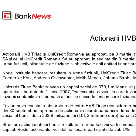
Actionarii HVB
Actionarii HVB Tiriac si UniCredit Romania au aprobat, pe 9 martie, fuz
SA si cei ai UniCredit Romania SA au aprobat, in sedinta din 9 martie, t
urma fuziunii, bilanturile de fuziune si obiectivele noii entitati financiar
Noua institutie bancara rezultata in urma fuziunii, UniCredit Tiria
Friederike Kotz, Andreas Gschwenter, Melih Mengu, Johann Strobl, Ioa
Unicredit Tiriac Bank va avea un capital social de 379,1 milioane lei 
operatiunii pe data de 1 iunie 2007, "cu exceptia cazului in care fuziu
fuziunii contabile va fi prima zi a lunii ce succede luna in care fuziunea 
Fuziunea va consta in absorbirea de catre HVB Tiriac (considerata ba
din 30 septembrie, aprobate de actionarii celor doua banci in luna de
social al bancii de la 339,9 milioane lei (101,2 milioane euro) pana la
Structura actionariatului bancii rezultate in urma fuziunii va fi com
capital. Restul actionarilor vor detine fiecare participatii de sub 1%.