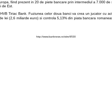
ropa, fiind prezent in 20 de piete bancare prin intermediul a 7.000 de s
i de Est.
HVB Tiriac Bank. Fuziunea celor doua banci va crea un jucator cu acti
arde lei (2,6 miliarde euro) si controla 5,13% din piata bancara romane
http://www.banknews.ro/stire/9530