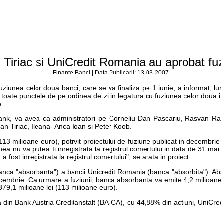
 Tiriac si UniCredit Romania au aprobat fu
Finante-Banci | Data Publicarii: 13-03-2007
iunea celor doua banci, care se va finaliza pe 1 iunie, a informat, luni
oate punctele de pe ordinea de zi in legatura cu fuziunea celor doua inst
e.
c Bank, va avea ca administratori pe Corneliu Dan Pascariu, Rasvan R
n Tiriac, Ileana- Anca Ioan si Peter Koob.
(113 milioane euro), potrvit proiectului de fuziune publicat in decembrie
nea nu va putea fi inregistrata la registrul comertului in data de 31 mai
a fost inregistrata la registrul comertului", se arata in proiect.
nca "absorbanta") a bancii Unicredit Romania (banca "absorbita"). Abso
cembrie. Ca urmare a fuziunii, banca absorbanta va emite 4,2 milioane a
 379,1 milioane lei (113 milioane euro).
pusa din Bank Austria Creditanstalt (BA-CA), cu 44,88% din actiuni, UniC