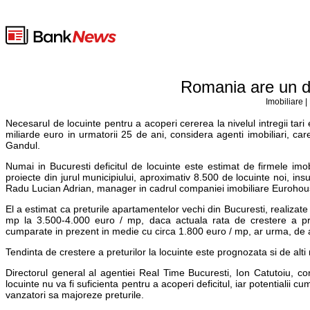
Romania are un de
Imobiliare |
Necesarul de locuinte pentru a acoperi cererea la nivelul intregii tari 
miliarde euro in urmatorii 25 de ani, considera agenti imobiliari, 
Gandul.
Numai in Bucuresti deficitul de locuinte este estimat de firmele imob
proiecte din jurul municipiului, aproximativ 8.500 de locuinte noi, ins
Radu Lucian Adrian, manager in cadrul companiei imobiliare Eurohou
El a estimat ca preturile apartamentelor vechi din Bucuresti, realizate
mp la 3.500-4.000 euro / mp, daca actuala rata de crestere a pret
cumparate in prezent in medie cu circa 1.800 euro / mp, ar urma, de
Tendinta de crestere a preturilor la locuinte este prognozata si de alti 
Directorul general al agentiei Real Time Bucuresti, Ion Catutoiu, cons
locuinte nu va fi suficienta pentru a acoperi deficitul, iar potentialii
vanzatori sa majoreze preturile.