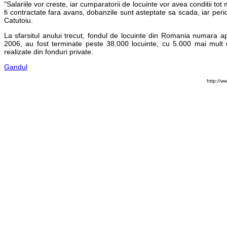
"Salariile vor creste, iar cumparatorii de locuinte vor avea conditii t
fi contractate fara avans, dobanzile sunt asteptate sa scada, iar pe
Catutoiu.
La sfarsitul anului trecut, fondul de locuinte din Romania numara aprox
2006, au fost terminate peste 38.000 locuinte, cu 5.000 mai mult de
realizate din fonduri private.
Gandul
http://w