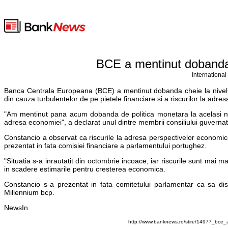
BCE a mentinut dobanda c
International
Banca Centrala Europeana (BCE) a mentinut dobanda cheie la nivelul d
din cauza turbulentelor de pe pietele financiare si a riscurilor la adr
"Am mentinut pana acum dobanda de politica monetara la acelasi nivel, 
adresa economiei", a declarat unul dintre membrii consiliului guvernat
Constancio a observat ca riscurile la adresa perspectivelor economi
prezentat in fata comisiei financiare a parlamentului portughez.
"Situatia s-a inrautatit din octombrie incoace, iar riscurile sunt mai 
in scadere estimarile pentru cresterea economica.
Constancio s-a prezentat in fata comitetului parlamentar ca sa dis
Millennium bcp.
NewsIn
http://www.banknews.ro/stire/14977_bce_