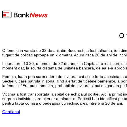
O 
O femeie in varsta de 32 de ani, din Bucuresti, a fost talharita, ieri
fugarit de politisti aproape un kilometru. Acum risca 20 de ani de inch
In jurul orei 10.30, o femeie de 32 de ani, din Capitala, a iesit, ieri
moment dat, la scurta distanta de unitatea bancara, de ea s-a apropiat 
Femeia, luata prin surprindere de lovitura, cat si de forta acesteia, s-
Sectiei 8 care patrula in zona, fiind alertat de tipetele oamenilor, a p
la femeie. "Era putin ametita, probabil de lovitura si putin zgariata pe
Victima a fost transportata la spital de echipajul politiei. Aici a prim
surprins individul care ulterior a talharit-o. Politistii l-au identificat
pentru fapta comisa o pedeapsa cu inchisoarea intre 5 si 20 de ani.
Gardianul