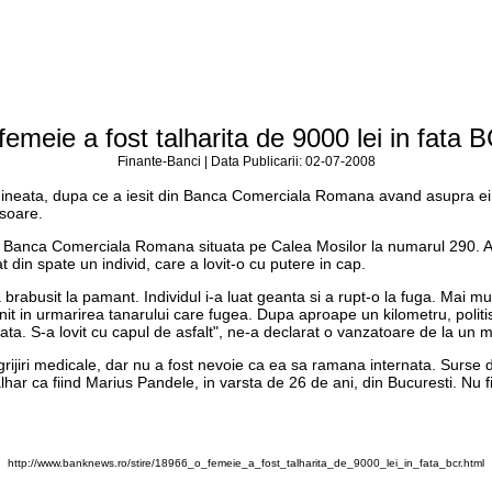
femeie a fost talharita de 9000 lei in fata 
Finante-Banci | Data Publicarii: 02-07-2008
 dimineata, dupa ce a iesit din Banca Comerciala Romana avand asupra ei
isoare.
, din Banca Comerciala Romana situata pe Calea Mosilor la numarul 290. A
din spate un individ, care a lovit-o cu putere in cap.
a brabusit la pamant. Individul i-a luat geanta si a rupt-o la fuga. Mai m
ornit in urmarirea tanarului care fugea. Dupa aproape un kilometru, politi
 fata. S-a lovit cu capul de asfalt", ne-a declarat o vanzatoare de la un
it ingrijiri medicale, dar nu a fost nevoie ca ea sa ramana internata. Sur
 pe talhar ca fiind Marius Pandele, in varsta de 26 de ani, din Bucuresti. N
http://www.banknews.ro/stire/18966_o_femeie_a_fost_talharita_de_9000_lei_in_fata_bcr.html