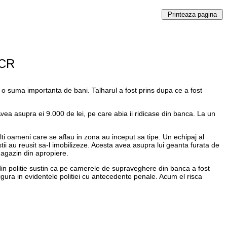
BCR
 o suma importanta de bani. Talharul a fost prins dupa ce a fost
vea asupra ei 9.000 de lei, pe care abia ii ridicase din banca. La un
ulti oameni care se aflau in zona au inceput sa tipe. Un echipaj al
stii au reusit sa-l imobilizeze. Acesta avea asupra lui geanta furata de
 magazin din apropiere.
se din politie sustin ca pe camerele de supraveghere din banca a fost
u figura in evidentele politiei cu antecedente penale. Acum el risca