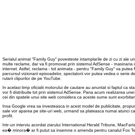
Serialul animat "Family Guy" povesteste intamplarile de zi cu zi ale un
multe reclame, dar va fi promovat prin sistemul AdSense - masinaria de
internet. Astfel, reclama - tot animata - pentru "Family Guy" va putea fi 
parcursul vizionarii episoadelor, spectatorii vor putea vedea o serie 
rularii clipurilor de pe YouTube.
In acelasi timp oficialii motorului de cautare au anuntat si faptul ca sta
vor fi distribuite tot prin sistemul AdSense. Pana acum realizarea unei
cei din spatele unui site web considera ca aceste sume sunt exorbitan
Insa Google vrea sa investeasca in acest model de publicitate, propun
sale vor aparea pe site-uri web, urmand sa plateasca numai atunci cand
profit.
Intr-un interviu acordat ziarului International Herald Tribune, MacFarla
ea� minora� ar fi putut sa insemne o amenda pentru canalul Fox Tele