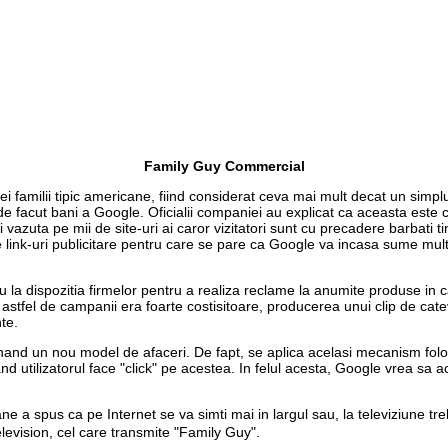
Family Guy Commercial
ei familii tipic americane, fiind considerat ceva mai mult decat un simp
 facut bani a Google. Oficialii companiei au explicat ca aceasta este c
vazuta pe mii de site-uri ai caror vizitatori sunt cu precadere barbati tine
de link-uri publicitare pentru care se pare ca Google va incasa sume mul
u la dispozitia firmelor pentru a realiza reclame la anumite produse in car
 astfel de campanii era foarte costisitoare, producerea unui clip de cate
te.
and un nou model de afaceri. De fapt, se aplica acelasi mecanism folos
 utilizatorul face "click" pe acestea. In felul acesta, Google vrea sa a
ne a spus ca pe Internet se va simti mai in largul sau, la televiziune treb
vision, cel care transmite "Family Guy".