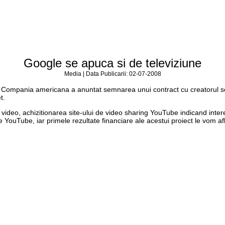
Google se apuca si de televiziune
Media | Data Publicarii: 02-07-2008
ine. Compania americana a anuntat semnarea unui contract cu creatorul 
t.
or video, achizitionarea site-ului de video sharing YouTube indicand int
ouTube, iar primele rezultate financiare ale acestui proiect le vom afla 