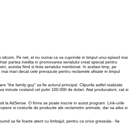
lu sitcom. Pe net, el nu numai ca va cuprinde in timpul unui episod mai
hiar partea inedita in promovarea serialului creat special pentru
ri, acestia fiind si tinta serialului mentionat. In acelasi timp, pe
t mai mari decat cele prevazute pentru reclamele afisate in timpul
e "the family guy" sa fie actorul principal. Clipurile astfel realizate
va minute costand cel putin 100.000 de dolari. Atat producatorii, cat si
it la AdSense. O firma se poate inscrie in acest program. Link-urile
copere si costurile de productie ale reclamelor animate, dar sa aiba si
uind sa fie foarte atent cu limbajul, pentru ca orice greseala - fie