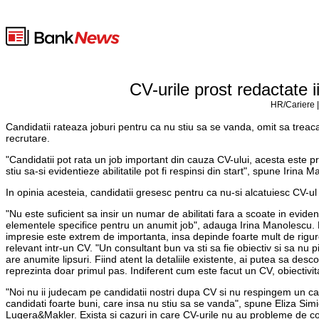
CV-urile prost redactate i
HR/Cariere |
Candidatii rateaza joburi pentru ca nu stiu sa se vanda, omit sa treaca i
recrutare.
"Candidatii pot rata un job important din cauza CV-ului, acesta este 
stiu sa-si evidentieze abilitatile pot fi respinsi din start", spune Irin
In opinia acesteia, candidatii gresesc pentru ca nu-si alcatuiesc CV-ul d
"Nu este suficient sa insir un numar de abilitati fara a scoate in evide
elementele specifice pentru un anumit job", adauga Irina Manolescu. P
impresie este extrem de importanta, insa depinde foarte mult de rigur
relevant intr-un CV. "Un consultant bun va sti sa fie obiectiv si sa nu
are anumite lipsuri. Fiind atent la detaliile existente, ai putea sa desco
reprezinta doar primul pas. Indiferent cum este facut un CV, obiectivita
"Noi nu ii judecam pe candidatii nostri dupa CV si nu respingem un c
candidati foarte buni, care insa nu stiu sa se vanda", spune Eliza Si
Lugera&Makler. Exista si cazuri in care CV-urile nu au probleme de conti