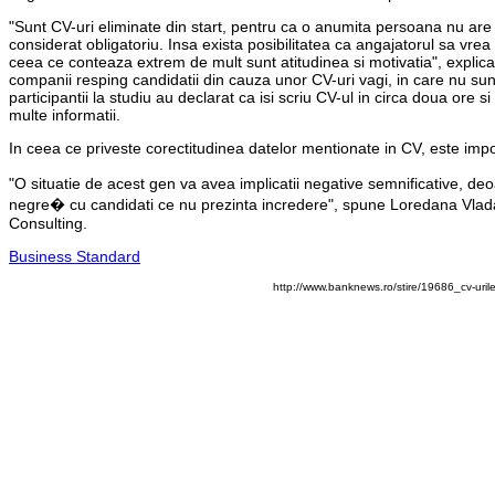
"Sunt CV-uri eliminate din start, pentru ca o anumita persoana nu are
considerat obligatoriu. Insa exista posibilitatea ca angajatorul sa vre
ceea ce conteaza extrem de mult sunt atitudinea si motivatia", explica An
companii resping candidatii din cauza unor CV-uri vagi, in care nu su
participantii la studiu au declarat ca isi scriu CV-ul in circa doua ore
multe informatii.
In ceea ce priveste corectitudinea datelor mentionate in CV, este impo
"O situatie de acest gen va avea implicatii negative semnificative, deo
negre� cu candidati ce nu prezinta incredere", spune Loredana Vl
Consulting.
Business Standard
http://www.banknews.ro/stire/19686_cv-uril