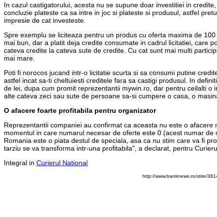
In cazul castigatorului, acesta nu se supune doar investitiei in credite,
concluzie plateste ca sa intre in joc si plateste si produsul, astfel pre
impresie de cat investeste.
Spre exemplu se liciteaza pentru un produs cu oferta maxima de 100 de l
mai bun, dar a platit deja credite consumate in cadrul licitatiei, care
cateva credite la cateva sute de credite. Cu cat sunt mai multi particip
mai mare.
Poti fi norocos jucand intr-o licitatie scurta si sa consumi putine credite s
astfel incat sa-ti cheltuiesti creditele fara sa castigi produsul. In de
de lei, dupa cum promit reprezentantii mywin.ro, dar pentru ceilalti o in
alte cateva zeci sau sute de persoane sa-si cumpere o casa, o masin
O afacere foarte profitabila pentru organizator
Reprezentantii companiei au confirmat ca aceasta nu este o afacere non-
momentul in care numarul necesar de oferte este 0 (acest numar de of
Romania este o piata destul de speciala, asa ca nu stim care va fi proc
tarziu se va transforma intr-una profitabila", a declarat, pentru Curi
Integral in
Curierul National
http://www.banknews.ro/stire/381