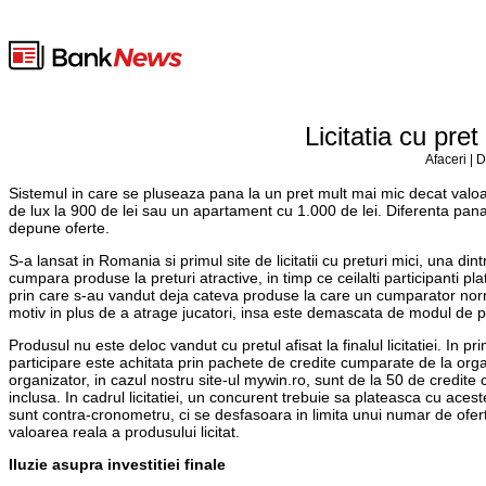
Licitatia cu pret
Afaceri | 
Sistemul in care se pluseaza pana la un pret mult mai mic decat valoare
de lux la 900 de lei sau un apartament cu 1.000 de lei. Diferenta pana
depune oferte.
S-a lansat in Romania si primul site de licitatii cu preturi mici, una din
cumpara produse la preturi atractive, in timp ce ceilalti participanti p
prin care s-au vandut deja cateva produse la care un cumparator norma
motiv in plus de a atrage jucatori, insa este demascata de modul de p
Produsul nu este deloc vandut cu pretul afisat la finalul licitatiei. In 
participare este achitata prin pachete de credite cumparate de la orga
organizator, in cazul nostru site-ul mywin.ro, sunt de la 50 de credit
inclusa. In cadrul licitatiei, un concurent trebuie sa plateasca cu aceste
sunt contra-cronometru, ci se desfasoara in limita unui numar de ofer
valoarea reala a produsului licitat.
Iluzie asupra investitiei finale