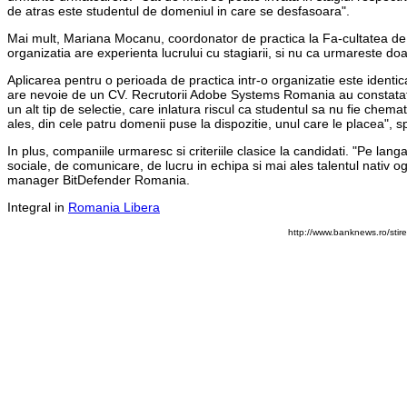
de atras este studentul de domeniul in care se desfasoara".
Mai mult, Mariana Mocanu, coordonator de practica la Fa-cultatea de 
organizatia are experienta lucrului cu stagiarii, si nu ca urmareste do
Aplicarea pentru o perioada de practica intr-o organizatie este identi
are nevoie de un CV. Recrutorii Adobe Systems Romania au constatat c
un alt tip de selectie, care inlatura riscul ca studentul sa nu fie chema
ales, din cele patru domenii puse la dispozitie, unul care le placea"
In plus, companiile urmaresc si criteriile clasice la candidati. "Pe 
sociale, de comunicare, de lucru in echipa si mai ales talentul nativ 
manager BitDefender Romania.
Integral in
Romania Libera
http://www.banknews.ro/stir