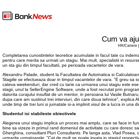
Cum va ajut
HR/Cariere |
Completarea cunostintelor teoretice acumulate in facul tate cu indemana
pentru care merita sa urmati un stagiu. Mai mult, specialistii in resur
un sta giu din timpul facultatii, pe perioada vacantelor de vara.
Alexandru Palade, student la Facultatea de Automatica si Calculatoare,
Stagiile se efectueaza doar in timpul vacantelor de vara. "E greu sa s
cateva weekenduri, dar cred cu tarie ca urmarea unui stagiu este esen
stagii, unul la SellerEngine Software, unde a fost recrutat prin progra
datorita curajului insuflat de un mentor, in persoana lui Vasile Butnar
dupa care am sustinut trei interviuri, din care doua tehnice", explica
unde timp de trei luni si jumatate si-a implinit visul de a lucra in una
Studentul isi stabileste obiectivele
Alegerea unui stagiu implica un proces mai amplu, care se face in functi
bine sa vizeze in primul rand domeniul de activitate cu care doresc sa
Gherghina, consultant Pluri Consultants. Pe langa asta, Vlad Posea, 
urmarite urmatoarele: "Cat de mult se poate invata in stagiul respectiv,