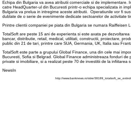
Echipa din Bulgaria va avea atributii comerciale si de implementare. Ini
catre HeadQuarter-ul din Bucuresti printr-o echipa specializata in im
Bulgaria va prelua in intregime aceste atributii. Operatiunile vor fi sust
dublate de o serie de evenimente dedicate sectoarelor de activitate tin
Printre clientii companiei pe piata din Bulgaria se numara Raiffeise
TotalSoft are peste 15 ani de experienta si este axata pe dezvoltarea si
bancar, distributie, retail, medical, utilitati, constructii, proiectare, pro
public din 21 de tari, printre care SUA, Germania, UK, Italia sau Frant
TotalSoft este parte a grupului Global Finance, una din cele mai import
Bucuresti, Sofia si Belgrad. Global Finance administreaza fonduri de pe
private si imobiliare, si a realizat peste 70 de investitii de la infiitarea 
NewsIn
http://www.banknews.ro/stire/38189_totalsoft_se_extin