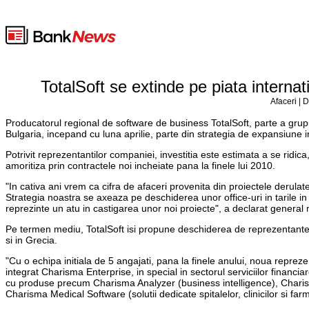
TotalSoft se extinde pe piata interna
Afaceri | 
Producatorul regional de software de business TotalSoft, parte a grup
Bulgaria, incepand cu luna aprilie, parte din strategia de expansiune 
Potrivit reprezentantilor companiei, investitia este estimata a se ridica
amoritiza prin contractele noi incheiate pana la finele lui 2010.
"In cativa ani vrem ca cifra de afaceri provenita din proiectele derula
Strategia noastra se axeaza pe deschiderea unor office-uri in tarile i
reprezinte un atu in castigarea unor noi proiecte", a declarat general
Pe termen mediu, TotalSoft isi propune deschiderea de reprezentante i
si in Grecia.
"Cu o echipa initiala de 5 angajati, pana la finele anului, noua repre
integrat Charisma Enterprise, in special in sectorul serviciilor financiar
cu produse precum Charisma Analyzer (business intelligence), Charisma
Charisma Medical Software (solutii dedicate spitalelor, clinicilor si far