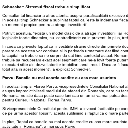
Schnecker: Sistemul fiscal trebuie simplificat
Consultantul financiar a atras atentia asupra parafiscalitatii excesive 
In acelasi timp Schnecker a subliniat faptul ca "este la indemana fiecar
un moment propice pentru a atrage investitorii''.
Potrivit acestuia, "exista un model clasic de a atrage investitorii, ia
legislatie foarte dinamica, nu contradictorie ca in prezent. In plus, treb
In ceea ce priveste faptul ca investitiile straine directe din primele dou
parere ca acestea vor continua si in perioada urmatoare dat fiind context
la capital nu trebuie sa ne surprinda dat fiind contextul actual. Roman
trebuie sa recuperam exact acel segment care ne-a lovit foarte putern
executari silite ale dezvoltatorilor imobiliari anul trecut. Daca ar fi facu
totul alta in acest moment", a explicat Schnecker.
Parvu: Bancile nu mai acorda credite cu asa mare usurinta
In acelasi timp si Florea Parvu, vicepresedintele Consiliului National a
asupra impredictibilitatii mediului de afaceri din Romania, care nu face
Romania nu stie daca peste sase luni sau un an isi va mai putea desfa
pentru Curierul National, Florea Parvu.
Si vicepresedintele Consiliului pentru IMM a invocat facilitatile pe care
de pe urma acestor lipsuri'', acesta subliniind si faptul ca o mare par
In plus, "faptul ca bancile nu mai acorda credite cu asa mare usurinta 
activitate in Romania'', a mai spus Parvu.