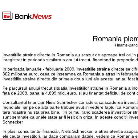
Romania pierd
Finante-Banci
Investitiile straine directe in Romania au scazut de aproape trei ori i
inregistrat in perioada similara a anului trecut, finantand in proportie 
In perioada ianuarie - februarie 2009, investitiile straine directe se ci
302 milioane euro, ceea ce inseamna ca Romania a atras in februarie 
investitiile straine directe din primele doua luni ale acestui an au fost in 
Pe parcursul anului trecut situatia investitiilor straine in Romania a 
fata de 2008, pana la 4,899 mld. euro, si au finantat deficitul de cont
Consultantul financiar Niels Schnecker considera ca scaderea investitii
mondiale, iar pe de alta parte trebuie avut in vedere faptul ca Romania e
tara noastra nu sta prea bine. ''In primul rand scaderea investitiilor st
sunt semnale ca unele state ar fi iesit din criza. In aceste conditii invest
Schnecker
In plus, consultantul financiar, Niels Schnecker, a atras atentia asupr
ele cauta investitori, iar daca comparam datele, vedem ca Romania es