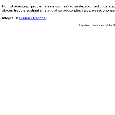
Potrivit acestuia, "problema este cum sa fac sa dezvolt mediul de afa
afaceri trebuie sustinut si stimulat sa aduca plus valoare in economie
Integral in
Curierul National
http://www.banknews.ro/stire