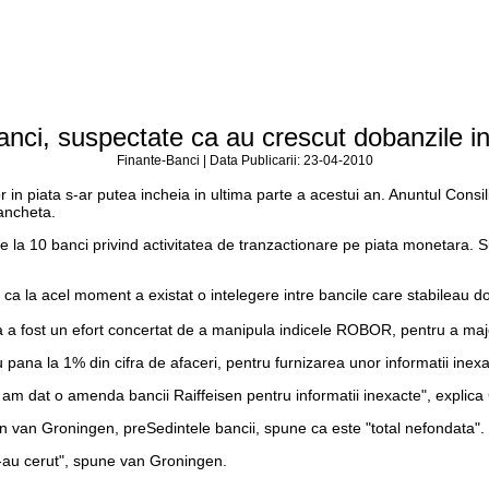
anci, suspectate ca au crescut dobanzile in
Finante-Banci | Data Publicarii: 23-04-2010
 in piata s-ar putea incheia in ultima parte a acestui an. Anuntul Consi
 ancheta.
e la 10 banci privind activitatea de tranzactionare pe piata monetara. Susp
 ca la acel moment a existat o intelegere intre bancile care stabileau 
a a fost un efort concertat de a manipula indicele ROBOR, pentru a majo
 pana la 1% din cifra de afaceri, pentru furnizarea unor informatii inexa
i am dat o amenda bancii Raiffeisen pentru informatii inexacte", explica 
en van Groningen, preSedintele bancii, spune ca este "total nefondata".
s-au cerut", spune van Groningen.