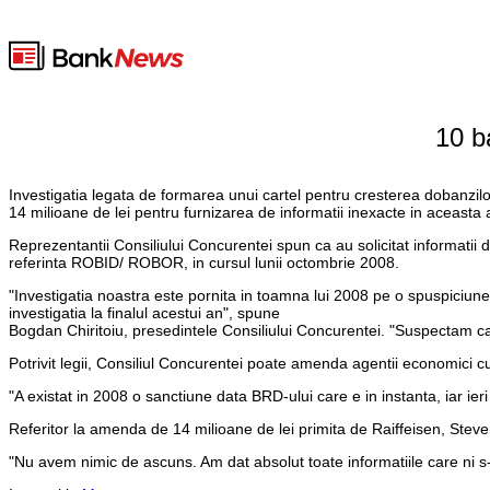
10 b
Investigatia legata de formarea unui cartel pentru cresterea dobanzilor
14 milioane de lei pentru furnizarea de informatii inexacte in aceasta
Reprezentantii Consiliului Concurentei spun ca au solicitat informatii d
referinta ROBID/ ROBOR, in cursul lunii octombrie 2008.
"Investigatia noastra este pornita in toamna lui 2008 pe o spuspiciune
investigatia la finalul acestui an", spune
Bogdan Chiritoiu, presedintele Consiliului Concurentei. "Suspectam c
Potrivit legii, Consiliul Concurentei poate amenda agentii economici cu
"A existat in 2008 o sanctiune data BRD-ului care e in instanta, iar ier
Referitor la amenda de 14 milioane de lei primita de Raiffeisen, Stev
"Nu avem nimic de ascuns. Am dat absolut toate informatiile care ni 