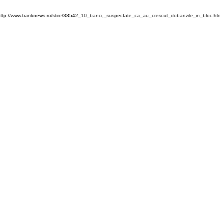
ttp://www.banknews.ro/stire/38542_10_banci,_suspectate_ca_au_crescut_dobanzile_in_bloc.ht