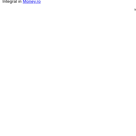
Integral in
Money.ro
h