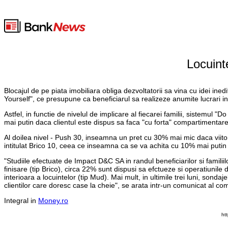
Locuinte
Blocajul de pe piata imobiliara obliga dezvoltatorii sa vina cu idei i
Yourself", ce presupune ca beneficiarul sa realizeze anumite lucrari in
Astfel, in functie de nivelul de implicare al fiecarei familii, sistemul 
mai putin daca clientul este dispus sa faca "cu forta" compartimentarea
Al doilea nivel - Push 30, inseamna un pret cu 30% mai mic daca viitoru
intitulat Brico 10, ceea ce inseamna ca se va achita cu 10% mai putin 
"Studiile efectuate de Impact D&C SA in randul beneficiarilor si familiil
finisare (tip Brico), circa 22% sunt dispusi sa efctueze si operatiunil
interioara a locuintelor (tip Mud). Mai mult, in ultimile trei luni, son
clientilor care doresc case la cheie", se arata intr-un comunicat al co
Integral in
Money.ro
ht