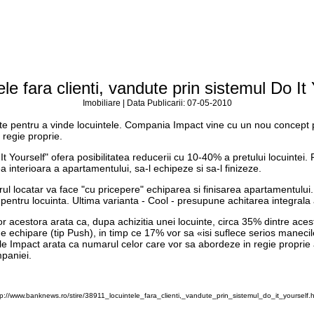
le fara clienti, vandute prin sistemul Do It
Imobiliare | Data Publicarii: 07-05-2010
nedite pentru a vinde locuintele. Compania Impact vine cu un nou concept
 regie proprie.
"Do It Yourself" ofera posibilitatea reducerii cu 10-40% a pretului locuint
 interioara a apartamentului, sa-l echipeze si sa-l finizeze.
l locatar va face "cu pricepere" echiparea si finisarea apartamentului. "
pentru locuinta. Ultima varianta - Cool - presupune achitarea integrala
or acestora arata ca, dupa achizitia unei locuinte, circa 35% dintre acest
e de echipare (tip Push), in timp ce 17% vor sa «isi suflece serios mane
dajele Impact arata ca numarul celor care vor sa abordeze in regie proprie
mpaniei.
tp://www.banknews.ro/stire/38911_locuintele_fara_clienti,_vandute_prin_sistemul_do_it_yourself.h