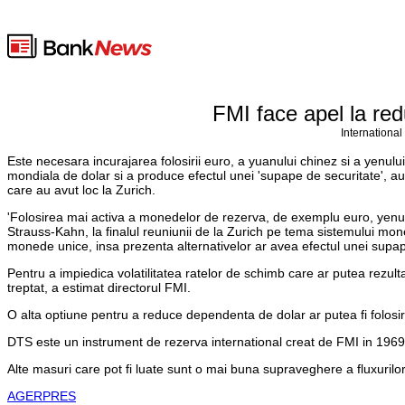
FMI face apel la re
International
Este necesara incurajarea folosirii euro, a yuanului chinez si a yen
mondiala de dolar si a produce efectul unei 'supape de securitate', au d
care au avut loc la Zurich.
'Folosirea mai activa a monedelor de rezerva, de exemplu euro, yenul 
Strauss-Kahn, la finalul reuniunii de la Zurich pe tema sistemului monet
monede unice, insa prezenta alternativelor ar avea efectul unei supap
Pentru a impiedica volatilitatea ratelor de schimb care ar putea rezult
treptat, a estimat directorul FMI.
O alta optiune pentru a reduce dependenta de dolar ar putea fi folosi
DTS este un instrument de rezerva international creat de FMI in 1969 
Alte masuri care pot fi luate sunt o mai buna supraveghere a fluxurilor 
AGERPRES