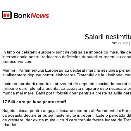
Salarii nesimti
Actualitate 
In timp ce cetatenii europeni sunt nevoiti sa se impace cu masurile d
internationale pentru reducerea deficitelor, deputatii europeni au conve
Euobserver.com.
Membrii Parlamentului European au declarat marti la sesiunea plenara
suplimentare depuse pentru elaborarea Tratatului de la Lisabona, care
Inaintea aprobarii raportului prezentat de deputatul social-democrat 
milioane euro, plenul a anuntat ca aceasta majorare este necesara pent
munca mai mare. Banii pot fi folositi doar pentru a creste salariile per
17.540 euro pe luna pentru staff
Bugetul alocat pentru angajatii fiecarui membru al Parlamentului Euro
ca aceasta decizie ar putea naste multe intrebari. "Este o perioada di
de crestere, dar exista multe lucruri care trebuie facute legate de T
Irlandei.