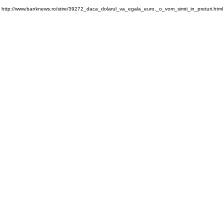
http://www.banknews.ro/stire/39272_daca_dolarul_va_egala_euro,_o_vom_simti_in_preturi.html