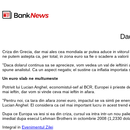
Dac
Criza din Grecia, dar mai ales cea mondiala ar putea aduce in viitoru
ne putem astepta ca, per total, in zona euro sa fie o scadere a valo
"Daca dolarul continua sa se aprecieze, vom vedea un val de ieftiniri 
spune analistul. Ca un aspect negativ, el sustine ca inflatia importata s
Un euro slab ne multumeste
Potrivit lui Lucian Anghel, economistul-sef al BCR, Europei ii prieste
mai ieftin, dar vom si vinde ceva mai ieftin in afara.
"Pentru noi, ca tara din afara zonei euro, impactul se va simti pe ene
Lucian Anghel. El considera ca cel mai important lucru in acest trend e
Dupa ce Europa va iesi si ea din criza, cursul va intra intr-un nou pali
imediat dupa esecul Lehman Brothers in octombrie 2008 (1,2330 dolar
Integral in
Evenimentul Zilei