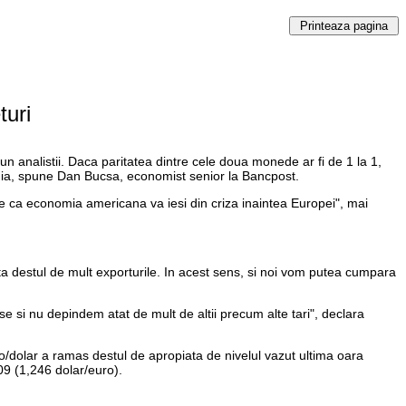
turi
 analistii. Daca paritatea dintre cele doua monede ar fi de 1 la 1,
ania, spune Dan Bucsa, economist senior la Bancpost.
re ca economia americana va iesi din criza inaintea Europei", mai
ta destul de mult exporturile. In acest sens, si noi vom putea cumpara
e si nu depindem atat de mult de altii precum alte tari", declara
uro/dolar a ramas destul de apropiata de nivelul vazut ultima oara
9 (1,246 dolar/euro).