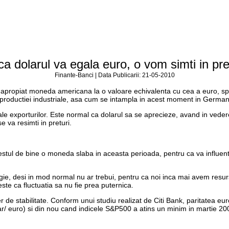
a dolarul va egala euro, o vom simti in pre
Finante-Banci | Data Publicarii: 21-05-2010
l apropiat moneda americana la o valoare echivalenta cu cea a euro, spun
rii productiei industriale, asa cum se intampla in acest moment in Germ
ale exporturilor. Este normal ca dolarul sa se aprecieze, avand in vede
e va resimti in preturi.
 destul de bine o moneda slaba in aceasta perioada, pentru ca va influen
rgie, desi in mod normal nu ar trebui, pentru ca noi inca mai avem resurs
ste ca fluctuatia sa nu fie prea puternica.
er de stabilitate. Conform unui studiu realizat de Citi Bank, paritatea e
/ euro) si din nou cand indicele S&P500 a atins un minim in martie 200