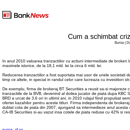
Cum a schimbat criza
Bursa | D
In anul 2010 valoarea tranzactiilor cu actiuni intermediate de brokeri 
maximele istorice, de la 18,1 mld. lei la circa 6 mld. lei.
Reducerea tranzactiilor a fost suportata mai usor de unele societati de
timp ce altele, in special in randul celor care lucreaza cu investitori st
De exemplu, firma de brokeraj BT Securities a reusit sa-si majoreze cot
tranzactiile de la BVB, devenind al doilea jucator de piata dupa KBC S
BRD a urcat de 3,6 ori in ultimii ani, in 2010 rulajul fiind propulsat semn
ofertei kazahilor pentru aceste titluri. Firma independenta de brokeraj I
dublat cota de piata din 2007, ajungand sa intermedieze anul acesta 4
CA-IB Securities si-au vazut insa cotele de piata reduse cu 42% si r
sursa: zf.ro