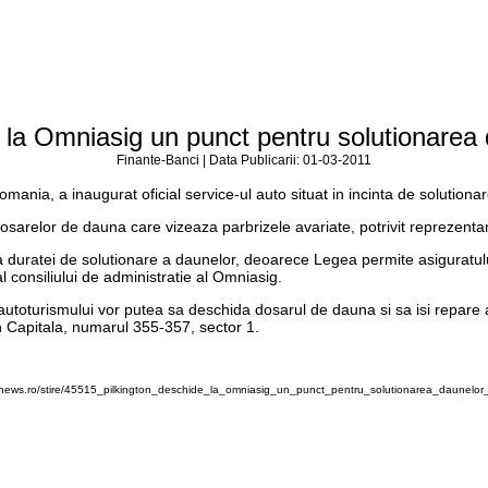
 la Omniasig un punct pentru solutionarea 
Finante-Banci | Data Publicarii: 01-03-2011
nia, a inaugurat oficial service-ul auto situat in incinta de solutionar
osarelor de dauna care vizeaza parbrizele avariate, potrivit reprezenta
 duratei de solutionare a daunelor, deoarece Legea permite asiguratulu
l consiliului de administratie al Omniasig.
autoturismului vor putea sa deschida dosarul de dauna si sa isi repare au
in Capitala, numarul 355-357, sector 1.
news.ro/stire/45515_pilkington_deschide_la_omniasig_un_punct_pentru_solutionarea_daunelor_