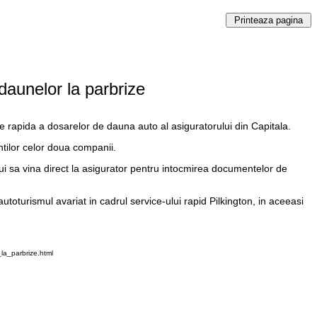
daunelor la parbrize
e rapida a dosarelor de dauna auto al asiguratorului din Capitala.
ntilor celor doua companii.
i sa vina direct la asigurator pentru intocmirea documentelor de
toturismul avariat in cadrul service-ului rapid Pilkington, in aceeasi
la_parbrize.html