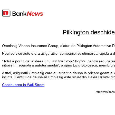
Pilkington deschide
Omniasig Vienna Insurance Group, alaturi de Pilkington Automotive Roma
Noul service auto ofera asiguratilor companiei solutionarea rapida a d
"Totul a pornit de la ideea unui <<One Stop Shop>>, pentru reducerea
intrare in reparatii a autoturismului", a spus Liviu Stoicescu, membru a
Astfel, asiguratii Omniasig care au suferit o dauna la oricare geam al 
incinta. Centrul de daune al Omniasig este situat din Calea Grivitei d
Continuarea in Wall Street
http://www.bank