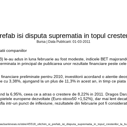
refab isi disputa suprematia in topul crester
Bursa | Data Publicarii: 01-03-2011
atii companiilor
VB) le-au adus in luna februarie au fost modeste, indicele BET majorandu
erminata in principal de publicarea unor rezultate financiare peste cele 
 financiare preliminate pentru 2010, investitorii acordand o atentie deo
arie cu 3,38%, ajungand la un plus de 11,3% in acest an, in timp ce piat
nd la 6,95%, ceea ce a atras o crestere de 8,22% in 2011. Dragos Darabut
u pietele europene dezvoltate (Euro-stoxx50 +1,52%), dar mai lent deca
 intr-un punct de inflexiune, rezultatele din februarie pot fi considerat
www.banknews.ro/stire/45518_oltchim_si_prefab_isi_disputa_suprematia_in_topul_cresterilor_la_bu