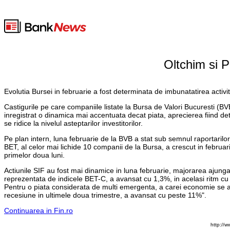
Oltchim si P
Evolutia Bursei in februarie a fost determinata de imbunatatirea activit
Castigurile pe care companiile listate la Bursa de Valori Bucuresti (B
inregistrat o dinamica mai accentuata decat piata, aprecierea fiind det
se ridice la nivelul asteptarilor investitorilor.
Pe plan intern, luna februarie de la BVB a stat sub semnul raportarilor
BET, al celor mai lichide 10 companii de la Bursa, a crescut in febru
primelor doua luni.
Actiunile SIF au fost mai dinamice in luna februarie, majorarea ajunga
reprezentata de indicele BET-C, a avansat cu 1,3%, in acelasi ritm c
Pentru o piata considerata de multi emergenta, a carei economie se afla
recesiune in ultimele doua trimestre, a avansat cu peste 11%".
Continuarea in Fin.ro
http://