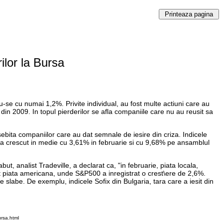
ilor la Bursa
-se cu numai 1,2%. Privite individual, au fost multe actiuni care au
din 2009. In topul pierderilor se afla companiile care nu au reusit sa
sebita companiilor care au dat semnale de iesire din criza. Indicele
a a crescut in medie cu 3,61% in februarie si cu 9,68% pe ansamblul
, analist Tradeville, a declarat ca, "in februarie, piata locala,
t piata americana, unde S&P500 a inregistrat o crest\ere de 2,6%.
e slabe. De exemplu, indicele Sofix din Bulgaria, tara care a iesit din
rsa.html