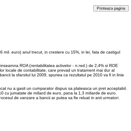
mil. euro) anul trecut, in crestere cu 15%, in lei, fata de castigul
 inseamna ROA (rentabilitatea activelor - n.red.) de 2,4% si ROE
or locale de contabilitate, care prevad un tratament mai dur al
ncii la sfarsitul lui 2009, spunea ca rezultatul pe 2010 va fi in linie
trucat nu a gasit un cumparator dispus sa plateasca un pret acceptabil.
2010 cu jumatate de miliard de euro, pana la 1,3 miliarde de euro.
rocesul de vanzare a bancii ar putea sa fie reluat in anii urmatori.