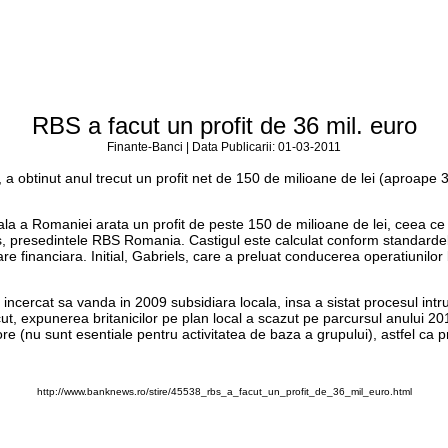
RBS a facut un profit de 36 mil. euro
Finante-Banci | Data Publicarii: 01-03-2011
a obtinut anul trecut un profit net de 150 de milioane de lei (aproape 36 
la a Romaniei arata un profit de peste 150 de milioane de lei, ceea ce
els, presedintele RBS Romania. Castigul este calculat conform standardel
 financiara. Initial, Gabriels, care a preluat conducerea operatiunilor ba
a incercat sa vanda in 2009 subsidiara locala, insa a sistat procesul in
recut, expunerea britanicilor pe plan local a scazut pe parcursul anului 
re (nu sunt esentiale pentru activitatea de baza a grupului), astfel ca p
http://www.banknews.ro/stire/45538_rbs_a_facut_un_profit_de_36_mil_euro.html