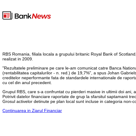
RBS Romania, filiala locala a grupului britanic Royal Bank of Scotland, 
realizat in 2009.
"Rezultatele preliminare pe care le-am comunicat catre Banca Nationa
(rentabilitatea capitalurilor - n. red.) de 19,7%", a spus Johan Gabri
creditelor neperformante fata de standardele internationale de raportare
cu cel din anul precedent.
Grupul RBS, care s-a confruntat cu pierderi masive in ultimii doi ani, 
Potrivit datelor financiare raportate de grup la sfarsitul saptamanii t
Grosul activelor detinute pe plan local sunt incluse in categoria non-co
Continuarea in Ziarul Financiar