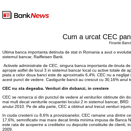
Cum a urcat CEC pana 
Finante-Banci
Ultima banca importanta detinuta de stat in Romania a avut o evolutie f
sistemul bancar, Raiffeisen Bank.
Activele administrate de CEC, singura banca importanta de-tinuta de sta
apropie astfel de locul 3 in sistemul bancar local cu active totale de 
piata a celor doua banci este de aproximativ 6,4%. CEC nu a neglijat i
acest punct de vedere. Castigurile bancii au crescut cu 30,16% anul tr
CEC nu sta degeaba. Venituri din dobanzi, in crestere
CEC se remarca si din punctul de vedere al veniturilor obtinute din d
mai mult decat veniturile ocupantei locului 2 in sistemul bancar, BRD.
anului 2010. Pe de alta parte, CEC a obtinut anul trecut venituri injum
In ciuda cresterii cu 8,6% a provizioanelor, CEC ramane una dintre cel
17,6%, semnificativ mai mare decat limita minima impusa de Banca Na
este rata de acoperire a creditelor cu depozite constituite de clienti, i
2009.