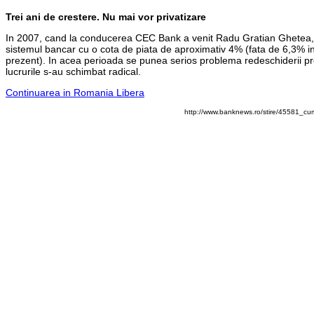
Trei ani de crestere. Nu mai vor privatizare
In 2007, cand la conducerea CEC Bank a venit Radu Gratian Ghetea, p
sistemul bancar cu o cota de piata de aproximativ 4% (fata de 6,3% in 
prezent). In acea perioada se punea serios problema redeschiderii pr
lucrurile s-au schimbat radical.
Continuarea in Romania Libera
http://www.banknews.ro/stire/45581_c