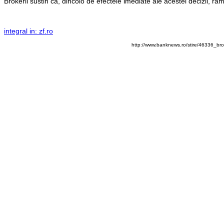
Brokerii sustin ca, dincolo de efectele imediate ale acestei decizii, r
integral in: zf.ro
http://www.banknews.ro/stire/46336_brok