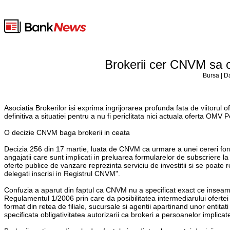
Brokerii cer CNVM sa cla
Bursa | D
Asociatia Brokerilor isi exprima ingrijorarea profunda fata de viitorul of
definitiva a situatiei pentru a nu fi periclitata nici actuala oferta OMV Pe
O decizie CNVM baga brokerii in ceata
Decizia 256 din 17 martie, luata de CNVM ca urmare a unei cereri for
angajatii care sunt implicati in preluarea formularelor de subscriere l
oferte publice de vanzare reprezinta serviciu de investitii si se poate r
delegati inscrisi in Registrul CNVM".
Confuzia a aparut din faptul ca CNVM nu a specificat exact ce inseamn
Regulamentul 1/2006 prin care da posibilitatea intermediarului ofertei 
format din retea de filiale, sucursale si agentii apartinand unor ent
specificata obligativitatea autorizarii ca brokeri a persoanelor implicat