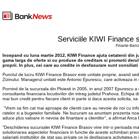
Serviciile KIWI Finance s
Finante-Banci
Incepand cu luna martie 2012, KIWI Finance ajuta cetatenii din ju
gama larga de oferte si cu produse de creditare si promotii derul
proprii. In plus, cei care au credite in desfasurare sunt consilia
Punctul de lucru KIWI Finance Brasov este unitate proprie, avand sediul 
Zizinului. Managerul unitatii este Antonio Epurescu, care activeaza i
Pornind de la sucursala din Ploiesti in 2005, in anul 2007 Epurescu a
consultanta financiara locuitorilor din intreg judetul Prahova. Echipa d
mai bun credit pentru fiecare client in parte si daca acesta solicita, s
"Vrem sa fim cat mai aproape de clientii care au nevoie de noi cu inf
ratelor si a bugetelor familiale. Ne bucuram sa anuntam prezenta noas
aduce plus valoare in nevoia de finantare a clientilor”, a afirmat An
"Deschiderea sucursalei KIWI Finance Brasov vine intr-o perioada mar
solutionarea aspectelor financiare in functie de aceste schimbari precum 
salariatii institutiilor de stat sau private ce isi desfasoara activitatea