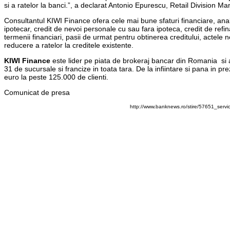
si a ratelor la banci.”, a declarat Antonio Epurescu, Retail Division 
Consultantul KIWI Finance ofera cele mai bune sfaturi financiare, anali
ipotecar, credit de nevoi personale cu sau fara ipoteca, credit de refin
termenii financiari, pasii de urmat pentru obtinerea creditului, actele 
reducere a ratelor la creditele existente.
KIWI Finance
este lider pe piata de brokeraj bancar din Romania si a f
31 de sucursale si francize in toata tara. De la infiintare si pana in 
euro la peste 125.000 de clienti.
Comunicat de presa
http://www.banknews.ro/stire/57651_servi