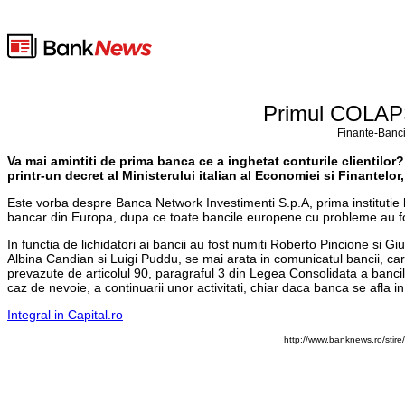
Primul COLAP
Finante-Banci
Va mai amintiti de prima banca ce a inghetat conturile clientilor?
printr-un decret al Ministerului italian al Economiei si Finantelor
Este vorba despre Banca Network Investimenti S.p.A, prima institutie b
bancar din Europa, dupa ce toate bancile europene cu probleme au fost f
In functia de lichidatori ai bancii au fost numiti Roberto Pincione s
Albina Candian si Luigi Puddu, se mai arata in comunicatul bancii, care 
prevazute de articolul 90, paragraful 3 din Legea Consolidata a bancilo
caz de nevoie, a continuarii unor activitati, chiar daca banca se afla i
Integral in Capital.ro
http://www.banknews.ro/stir