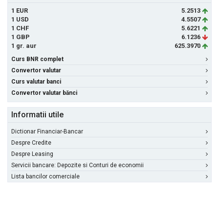
1 EUR
5.2513
1 USD
4.5507
1 CHF
5.6221
1 GBP
6.1236
1 gr. aur
625.3970
Curs BNR complet
Convertor valutar
Curs valutar banci
Convertor valutar bănci
Informatii utile
Dictionar Financiar-Bancar
Despre Credite
Despre Leasing
Servicii bancare: Depozite si Conturi de economii
Lista bancilor comerciale