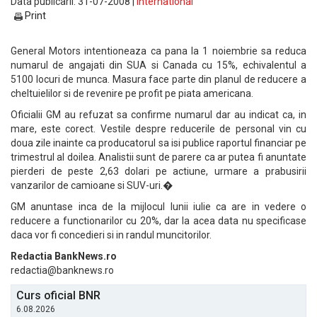
Data publicarii: 31-07-2008 |
International
Print
General Motors intentioneaza ca pana la 1 noiembrie sa reduca
numarul de angajati din SUA si Canada cu 15%, echivalentul a
5100 locuri de munca. Masura face parte din planul de reducere a
cheltuielilor si de revenire pe profit pe piata americana.
Oficialii GM au refuzat sa confirme numarul dar au indicat ca, in
mare, este corect. Vestile despre reducerile de personal vin cu
doua zile inainte ca producatorul sa isi publice raportul financiar pe
trimestrul al doilea. Analistii sunt de parere ca ar putea fi anuntate
pierderi de peste 2,63 dolari pe actiune, urmare a prabusirii
vanzarilor de camioane si SUV-uri.�
GM anuntase inca de la mijlocul lunii iulie ca are in vedere o
reducere a functionarilor cu 20%, dar la acea data nu specificase
daca vor fi concedieri si in randul muncitorilor.
Redactia BankNews.ro
redactia@banknews.ro
Curs oficial BNR
6.08.2026