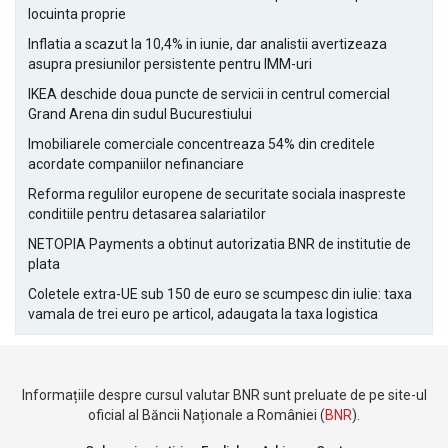
locuinta proprie
Inflatia a scazut la 10,4% in iunie, dar analistii avertizeaza
asupra presiunilor persistente pentru IMM-uri
IKEA deschide doua puncte de servicii in centrul comercial
Grand Arena din sudul Bucurestiului
Imobiliarele comerciale concentreaza 54% din creditele
acordate companiilor nefinanciare
Reforma regulilor europene de securitate sociala inaspreste
conditiile pentru detasarea salariatilor
NETOPIA Payments a obtinut autorizatia BNR de institutie de
plata
Coletele extra-UE sub 150 de euro se scumpesc din iulie: taxa
vamala de trei euro pe articol, adaugata la taxa logistica
Informațiile despre cursul valutar BNR sunt preluate de pe site-ul
oficial al Băncii Naționale a României (
BNR
).