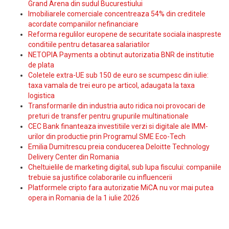
Grand Arena din sudul Bucurestiului
Imobiliarele comerciale concentreaza 54% din creditele
acordate companiilor nefinanciare
Reforma regulilor europene de securitate sociala inaspreste
conditiile pentru detasarea salariatilor
NETOPIA Payments a obtinut autorizatia BNR de institutie
de plata
Coletele extra-UE sub 150 de euro se scumpesc din iulie:
taxa vamala de trei euro pe articol, adaugata la taxa
logistica
Transformarile din industria auto ridica noi provocari de
preturi de transfer pentru grupurile multinationale
CEC Bank finanteaza investitiile verzi si digitale ale IMM-
urilor din productie prin Programul SME Eco-Tech
Emilia Dumitrescu preia conducerea Deloitte Technology
Delivery Center din Romania
Cheltuielile de marketing digital, sub lupa fiscului: companiile
trebuie sa justifice colaborarile cu influencerii
Platformele cripto fara autorizatie MiCA nu vor mai putea
opera in Romania de la 1 iulie 2026