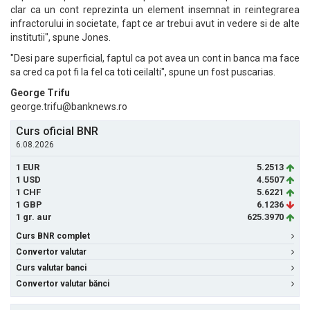
clar ca un cont reprezinta un element insemnat in reintegrarea
infractorului in societate, fapt ce ar trebui avut in vedere si de alte
institutii", spune Jones.
"Desi pare superficial, faptul ca pot avea un cont in banca ma face
sa cred ca pot fi la fel ca toti ceilalti", spune un fost puscarias.
George Trifu
george.trifu@banknews.ro
Curs oficial BNR
6.08.2026
1 EUR
5.2513
1 USD
4.5507
1 CHF
5.6221
1 GBP
6.1236
1 gr. aur
625.3970
Curs BNR complet
Convertor valutar
Curs valutar banci
Convertor valutar bănci