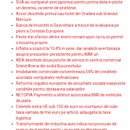
SUA au cumparat yeni japonezi pentru prima data in peste
un deceniu, ca semn de prietenie
Accor deschide primul sau hotel din Oradea sub brandul
Mercure
Banca de Investitii si Dezvoltare a trecut de evaluarea pe
piloni a Comisiei Europene
Peste trei sferturi dintre tinerii romani spun ca nu isi permit
o locuinta proprie
Inflatia a scazut la 10,4% in iunie, dar analistii avertizeaza
asupra presiunilor persistente pentru IMM-uri
IKEA deschide doua puncte de servicii in centrul comercial
Grand Arena din sudul Bucurestiului
Imobiliarele comerciale concentreaza 54% din creditele
acordate companiilor nefinanciare
Reforma regulilor europene de securitate sociala inaspreste
conditiile pentru detasarea salariatilor
NETOPIA Payments a obtinut autorizatia BNR de institutie
de plata
Coletele extra-UE sub 150 de euro se scumpesc din iulie:
taxa vamala de trei euro pe articol, adaugata la taxa
logistica
Transformarile din industria auto ridica noi provocari de
preturi de transfer pentru grupurile multinationale