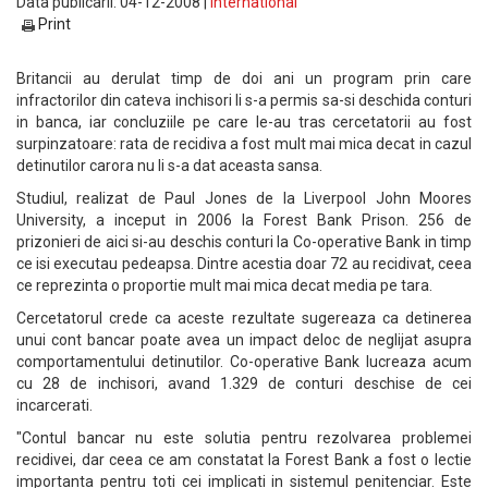
Data publicarii: 04-12-2008 |
International
Print
Britancii au derulat timp de doi ani un program prin care
infractorilor din cateva inchisori li s-a permis sa-si deschida conturi
in banca, iar concluziile pe care le-au tras cercetatorii au fost
surpinzatoare: rata de recidiva a fost mult mai mica decat in cazul
detinutilor carora nu li s-a dat aceasta sansa.
Studiul, realizat de Paul Jones de la Liverpool John Moores
University, a inceput in 2006 la Forest Bank Prison. 256 de
prizonieri de aici si-au deschis conturi la Co-operative Bank in timp
ce isi executau pedeapsa. Dintre acestia doar 72 au recidivat, ceea
ce reprezinta o proportie mult mai mica decat media pe tara.
Cercetatorul crede ca aceste rezultate sugereaza ca detinerea
unui cont bancar poate avea un impact deloc de neglijat asupra
comportamentului detinutilor. Co-operative Bank lucreaza acum
cu 28 de inchisori, avand 1.329 de conturi deschise de cei
incarcerati.
"Contul bancar nu este solutia pentru rezolvarea problemei
recidivei, dar ceea ce am constatat la Forest Bank a fost o lectie
importanta pentru toti cei implicati in sistemul penitenciar. Este