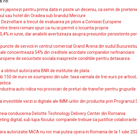
s.ro:
i japonezi pentru prima data in peste un deceniu, ca semn de prieteni
ul sau hotel din Oradea sub brandul Mercure
si Dezvoltare a trecut de evaluarea pe piloni a Comisiei Europene
intre tinerii romani spun ca nu isi permit o locuinta proprie
10,4% in iunie, dar analistii avertizeaza asupra presiunilor persistente pe
uncte de servicii in centrul comercial Grand Arena din sudul Bucurestiu
iale concentreaza 54% din creditele acordate companiilor nefinanciare
uropene de securitate sociala inaspreste conditiile pentru detasarea
obtinut autorizatia BNR de institutie de plata
b 150 de euro se scumpesc din iulie: taxa vamala de trei euro pe articol,
istica
ndustria auto ridica noi provocari de preturi de transfer pentru grupurile
investitiile verzi si digitale ale IMM-urilor din productie prin Programul
reia conducerea Deloitte Technology Delivery Center din Romania
ting digital, sub lupa fiscului: companiile trebuie sa justifice colaborarile
ara autorizatie MiCA nu vor mai putea opera in Romania de la 1 iulie 20