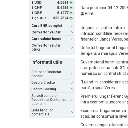
1 USD
4.5584
1 CHF
5.6244
Data publicarii: 04-12-2008
1 GBP
6.1277
Print
1 gr. aur
632.7824
Curs BNR complet
Ungaria ar putea intra i
Convertor valutar
intrucat conditiile necesar
Curs valutar banci
finantelor, Janos Veres, p
Convertor valutar
Deficitul bugetar al Ungari
bănci
tempera, a mai spus Veres
Informatii utile
Guvernatorul bancii centra
s-ar putea situa sub 3% d
Dictionar Financiar-
numai cu un control strict a
Bancar
"Luand in considerare ac
Despre Credite
euro", a spus Veres.
Despre Leasing
Servicii bancare:
Premierul ungar Ferenc G
Depozite si Conturi de
intra economia ungara ar pu
economii
Lista bancilor
Economia Ungariei se va c
comerciale
scad, iar consumul la nivel
Guvernul ungar a lansat in