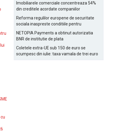
Bucurestiului
Imobiliarele comerciale concentreaza 54%
din creditele acordate companiilor
e
nefinanciare
Reforma regulilor europene de securitate
sociala inaspreste conditiile pentru
detasarea salariatilor
NETOPIA Payments a obtinut autorizatia
ntru
BNR de institutie de plata
lui
Coletele extra-UE sub 150 de euro se
scumpesc din iulie: taxa vamala de trei euro
pe articol, adaugata la taxa logistica
 SME
 cu
26