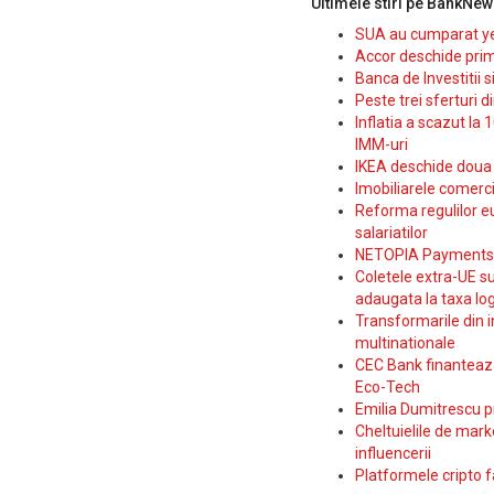
Ultimele stiri pe BankNew
SUA au cumparat yen
Accor deschide prim
Banca de Investitii 
Peste trei sferturi d
Inflatia a scazut la 
IMM-uri
IKEA deschide doua p
Imobiliarele comerc
Reforma regulilor e
salariatilor
NETOPIA Payments a 
Coletele extra-UE su
adaugata la taxa log
Transformarile din i
multinationale
CEC Bank finanteaza 
Eco-Tech
Emilia Dumitrescu p
Cheltuielile de marke
influencerii
Platformele cripto f