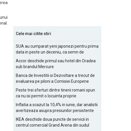
cerea
unui
onal.
.
Cele mai citite stiri
SUA au cumparat yeni japonezi pentru prima
data in peste un deceniu, ca semn de
prietenie
Accor deschide primul sau hotel din Oradea
sub brandul Mercure
Banca de Investitii si Dezvoltare a trecut de
evaluarea pe piloni a Comisiei Europene
Peste trei sferturi dintre tinerii romani spun
ca nu isi permit o locuinta proprie
Inflatia a scazut la 10,4% in iunie, dar analistii
avertizeaza asupra presiunilor persistente
pentru IMM-uri
IKEA deschide doua puncte de servicii in
centrul comercial Grand Arena din sudul