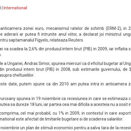
 |
International
n anticamera zonei euro, mecanismul ratelor de schimb (ERM-2), in 2
e aderarii ar putea fi intrunite anul viitor, a declarat joi ministrul ung
entru saptamanalul Figyelo, relateaza Reuters.
ei va scadea la 2,6% din produsul intern brut (PIB) in 2009, iar inflatia 
.
le a Ungariei, Andras Simor, spunea miercuri ca d eficitul bugetar al Ung
in produsul intern brut (PIB) in 2008, sub estimarile guvernului, de 
supra cheltuielilor.
este date, putem spune ca din 2010 am putea intra in anticamera z
yurcsany spunea in 19 noiembrie ca recesiunea in care se estimeaza c
tea sa dureze 18 luni, iar partea cea mai dificila a acesteia nu a sosit i
omprima, cel mai probabil, cu 1% in 2009, in contextul in care export
 national este afectat de limitarile bugetare si de scaderea salariilor.
 noiembrie un plan de stimuli economici pentru a salva tara de la reces