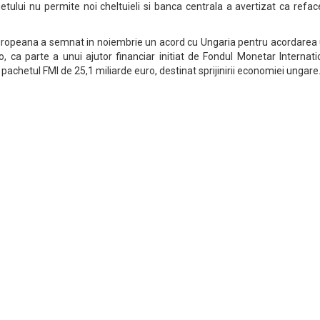
ugetului nu permite noi cheltuieli si banca centrala a avertizat ca refa
opeana a semnat in noiembrie un acord cu Ungaria pentru acordarea 
o, ca parte a unui ajutor financiar initiat de Fondul Monetar Internati
pachetul FMI de 25,1 miliarde euro, destinat sprijinirii economiei ungare