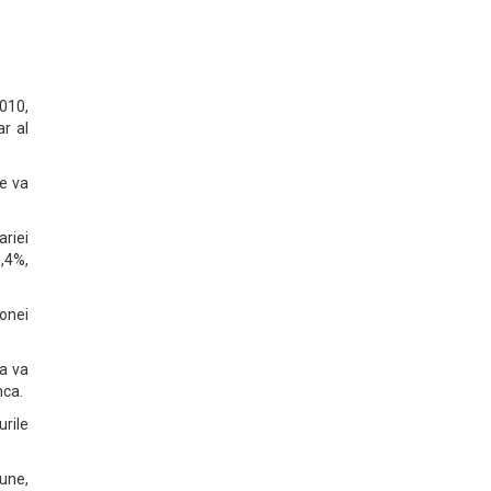
010,
ar al
se va
ariei
3,4%,
onei
a va
nca.
urile
iune,