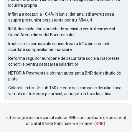
locuinta proprie
Inflatia a scazut la 10,4% in iunie, dar analistii avertizeaza
asupra presiunilor persistente pentru IMM-uri
IKEA deschide doua puncte de servicii in centrul comercial
Grand Arena din sudul Bucurestiului
Imobiliarele comerciale concentreaza 54% din creditele
acordate companiilor nefinanciare
Reforma regulilor europene de securitate sociala inaspreste
conditiile pentru detasarea salariatilor
NETOPIA Payments a obtinut autorizatia BNR de institutie de
plata
Coletele extra-UE sub 150 de euro se scumpesc din iulie: taxa
vamala de trei euro pe articol, adaugata la taxa logistica
Informațiile despre cursul valutar BNR sunt preluate de pe site-ul
oficial al Băncii Naționale a României (
BNR
).