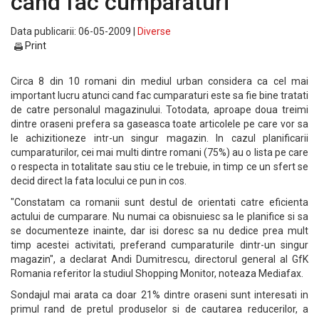
cand fac cumparaturi
Data publicarii: 06-05-2009 |
Diverse
Print
Circa 8 din 10 romani din mediul urban considera ca cel mai
important lucru atunci cand fac cumparaturi este sa fie bine tratati
de catre personalul magazinului. Totodata, aproape doua treimi
dintre oraseni prefera sa gaseasca toate articolele pe care vor sa
le achizitioneze intr-un singur magazin. In cazul planificarii
cumparaturilor, cei mai multi dintre romani (75%) au o lista pe care
o respecta in totalitate sau stiu ce le trebuie, in timp ce un sfert se
decid direct la fata locului ce pun in cos.
"Constatam ca romanii sunt destul de orientati catre eficienta
actului de cumparare. Nu numai ca obisnuiesc sa le planifice si sa
se documenteze inainte, dar isi doresc sa nu dedice prea mult
timp acestei activitati, preferand cumparaturile dintr-un singur
magazin", a declarat Andi Dumitrescu, directorul general al GfK
Romania referitor la studiul Shopping Monitor, noteaza Mediafax.
Sondajul mai arata ca doar 21% dintre oraseni sunt interesati in
primul rand de pretul produselor si de cautarea reducerilor, a