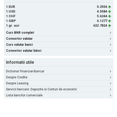
1 EUR
5.2554
1 USD
4.5584
1 CHF
5.6244
1 GBP
6.1277
1 gr. aur
632.7824
Curs BNR complet
Convertor valutar
Curs valutar banci
Convertor valutar bănci
Informatii utile
Dictionar Financiar-Bancar
Despre Credite
Despre Leasing
Servicii bancare: Depozite si Conturi de economii
Lista bancilor comerciale