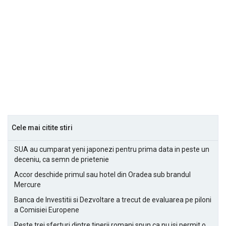
Cele mai citite stiri
SUA au cumparat yeni japonezi pentru prima data in peste un
deceniu, ca semn de prietenie
Accor deschide primul sau hotel din Oradea sub brandul
Mercure
Banca de Investitii si Dezvoltare a trecut de evaluarea pe piloni
a Comisiei Europene
Peste trei sferturi dintre tinerii romani spun ca nu isi permit o