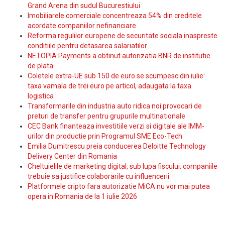
Grand Arena din sudul Bucurestiului
Imobiliarele comerciale concentreaza 54% din creditele
acordate companiilor nefinanciare
Reforma regulilor europene de securitate sociala inaspreste
conditiile pentru detasarea salariatilor
NETOPIA Payments a obtinut autorizatia BNR de institutie
de plata
Coletele extra-UE sub 150 de euro se scumpesc din iulie:
taxa vamala de trei euro pe articol, adaugata la taxa
logistica
Transformarile din industria auto ridica noi provocari de
preturi de transfer pentru grupurile multinationale
CEC Bank finanteaza investitiile verzi si digitale ale IMM-
urilor din productie prin Programul SME Eco-Tech
Emilia Dumitrescu preia conducerea Deloitte Technology
Delivery Center din Romania
Cheltuielile de marketing digital, sub lupa fiscului: companiile
trebuie sa justifice colaborarile cu influencerii
Platformele cripto fara autorizatie MiCA nu vor mai putea
opera in Romania de la 1 iulie 2026