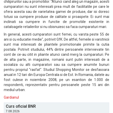
chilipirurilor sau a promotiilor. "Atunci cand aleg un magazin, acesti
cumparatori nu sunt interesati prea mult de facilitatile pe care le
ofera acesta sau de varietatea gamei de produse, dar isi doresc
totusi sa cumpere produse de calitate si proaspete. Ei sunt mai
inclinati sa cumpere in functie de promotiile existente in
cataloagele retailerilor si nu obisnuiesc sa faca cumparaturi mari.
In general, acesti cumparatori sunt femei, cu varsta peste 55 de
ani si cu educatie medie", potrivit GfK. De altfel, femeile si varstnicii
sunt mai interesati de pliantele promotionale primite la cutia
postala. Potrivit studiului, 44% dintre persoanele intervievate tin
cont de ce-au citit in pliante atunci cand merg la cumparaturi. Pe
de alta parte, in magazine, romanii sunt putin interesati de a
socializa cu alti cumparatori sau sa cumpere anumite bunuri
pentru propriul "rasfat". Studiul Shopping Monitor se desfasoara
anual in 12 tari din Europa Centrala si de Est. In Romania, datele au
fost culese in noiembrie 2008, pe un esantion de 1.000 de
respondenti, reprezentativ pentru persoanele peste 15 ani din
mediul urban.
Gardianul
Curs oficial BNR
7.08.2026