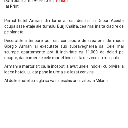
Data publicarii: 29-04-2010 |
Turism
Print
Primul hotel Armani din lume a fost deschis in Dubai. Acesta
ocupa sase etaje ale turnului Burj Khalifa, cea mai inalta cladire de
pe planeta.
Decoratiile interioare au fost concepute de creatorul de moda
Giorgio Armani si executate sub supravegherea sa. Cele mai
scumpe apartamente pot fi inchiriate cu 11.000 de dolari pe
noapte, dar camerele cele mai ieftine costa de zece ori mai putin.
Armani a marturisit ca, la inceput, a avut unele indoieli cu privire la
ideea hotelului, dar pana la urma s-a lasat convins.
Al doilea hotel cu sigla sa va fi deschis anul viitor, la Milano.