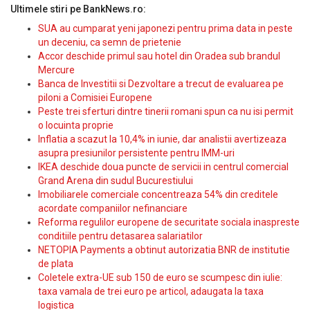
Ultimele stiri pe BankNews.ro:
SUA au cumparat yeni japonezi pentru prima data in peste
un deceniu, ca semn de prietenie
Accor deschide primul sau hotel din Oradea sub brandul
Mercure
Banca de Investitii si Dezvoltare a trecut de evaluarea pe
piloni a Comisiei Europene
Peste trei sferturi dintre tinerii romani spun ca nu isi permit
o locuinta proprie
Inflatia a scazut la 10,4% in iunie, dar analistii avertizeaza
asupra presiunilor persistente pentru IMM-uri
IKEA deschide doua puncte de servicii in centrul comercial
Grand Arena din sudul Bucurestiului
Imobiliarele comerciale concentreaza 54% din creditele
acordate companiilor nefinanciare
Reforma regulilor europene de securitate sociala inaspreste
conditiile pentru detasarea salariatilor
NETOPIA Payments a obtinut autorizatia BNR de institutie
de plata
Coletele extra-UE sub 150 de euro se scumpesc din iulie:
taxa vamala de trei euro pe articol, adaugata la taxa
logistica