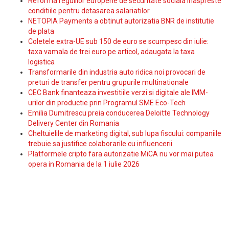
Reforma regulilor europene de securitate sociala inaspreste
conditiile pentru detasarea salariatilor
NETOPIA Payments a obtinut autorizatia BNR de institutie
de plata
Coletele extra-UE sub 150 de euro se scumpesc din iulie:
taxa vamala de trei euro pe articol, adaugata la taxa
logistica
Transformarile din industria auto ridica noi provocari de
preturi de transfer pentru grupurile multinationale
CEC Bank finanteaza investitiile verzi si digitale ale IMM-
urilor din productie prin Programul SME Eco-Tech
Emilia Dumitrescu preia conducerea Deloitte Technology
Delivery Center din Romania
Cheltuielile de marketing digital, sub lupa fiscului: companiile
trebuie sa justifice colaborarile cu influencerii
Platformele cripto fara autorizatie MiCA nu vor mai putea
opera in Romania de la 1 iulie 2026