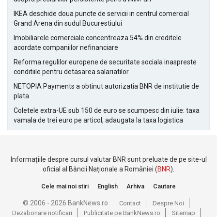
IKEA deschide doua puncte de servicii in centrul comercial
Grand Arena din sudul Bucurestiului
Imobiliarele comerciale concentreaza 54% din creditele
acordate companiilor nefinanciare
Reforma regulilor europene de securitate sociala inaspreste
conditiile pentru detasarea salariatilor
NETOPIA Payments a obtinut autorizatia BNR de institutie de
plata
Coletele extra-UE sub 150 de euro se scumpesc din iulie: taxa
vamala de trei euro pe articol, adaugata la taxa logistica
Informațiile despre cursul valutar BNR sunt preluate de pe site-ul
oficial al Băncii Naționale a României (
BNR
).
Cele mai noi stiri
English
Arhiva
Cautare
© 2006 - 2026 BankNews.ro
Contact
Despre Noi
Dezabonare notificari
Publicitate pe BankNews.ro
Sitemap