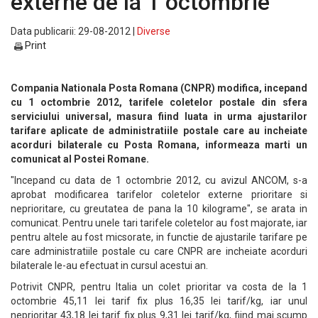
externe de la 1 octombrie
Data publicarii: 29-08-2012 |
Diverse
Print
Compania Nationala Posta Romana (CNPR) modifica, incepand
cu 1 octombrie 2012, tarifele coletelor postale din sfera
serviciului universal, masura fiind luata in urma ajustarilor
tarifare aplicate de administratiile postale care au incheiate
acorduri bilaterale cu Posta Romana, informeaza marti un
comunicat al Postei Romane.
"Incepand cu data de 1 octombrie 2012, cu avizul ANCOM, s-a
aprobat modificarea tarifelor coletelor externe prioritare si
neprioritare, cu greutatea de pana la 10 kilograme", se arata in
comunicat. Pentru unele tari tarifele coletelor au fost majorate, iar
pentru altele au fost micsorate, in functie de ajustarile tarifare pe
care administratiile postale cu care CNPR are incheiate acorduri
bilaterale le-au efectuat in cursul acestui an.
Potrivit CNPR, pentru Italia un colet prioritar va costa de la 1
octombrie 45,11 lei tarif fix plus 16,35 lei tarif/kg, iar unul
neprioritar 43,18 lei tarif fix plus 9,31 lei tarif/kg, fiind mai scump