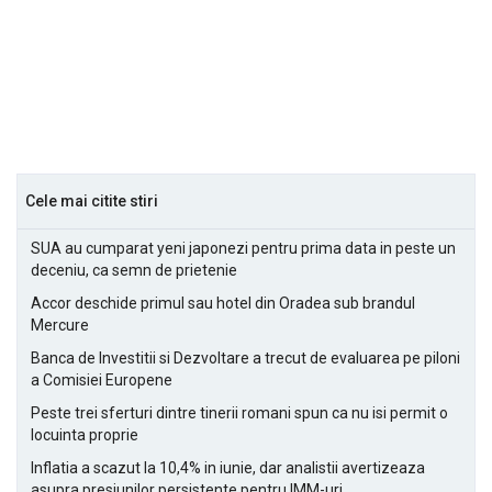
Cele mai citite stiri
SUA au cumparat yeni japonezi pentru prima data in peste un
deceniu, ca semn de prietenie
Accor deschide primul sau hotel din Oradea sub brandul
Mercure
Banca de Investitii si Dezvoltare a trecut de evaluarea pe piloni
a Comisiei Europene
Peste trei sferturi dintre tinerii romani spun ca nu isi permit o
locuinta proprie
Inflatia a scazut la 10,4% in iunie, dar analistii avertizeaza
asupra presiunilor persistente pentru IMM-uri