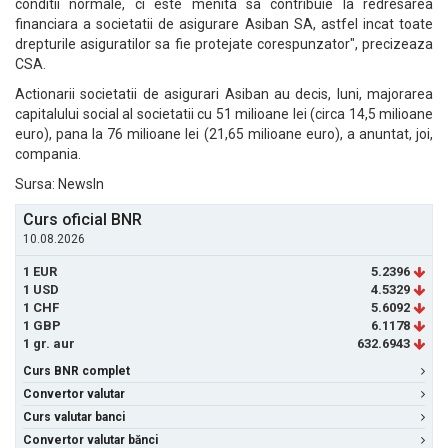
conditii normale, ci este menita sa contribuie la redresarea
financiara a societatii de asigurare Asiban SA, astfel incat toate
drepturile asiguratilor sa fie protejate corespunzator", precizeaza
CSA.
Actionarii societatii de asigurari Asiban au decis, luni, majorarea
capitalului social al societatii cu 51 milioane lei (circa 14,5 milioane
euro), pana la 76 milioane lei (21,65 milioane euro), a anuntat, joi,
compania.
Sursa: NewsIn
Curs oficial BNR
10.08.2026
1 EUR
5.2396
1 USD
4.5329
1 CHF
5.6092
1 GBP
6.1178
1 gr. aur
632.6943
Curs BNR complet
Convertor valutar
Curs valutar banci
Convertor valutar bănci