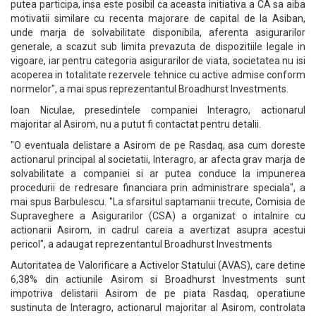
putea participa, insa este posibil ca aceasta initiativa a CA sa aiba
motivatii similare cu recenta majorare de capital de la Asiban,
unde marja de solvabilitate disponibila, aferenta asigurarilor
generale, a scazut sub limita prevazuta de dispozitiile legale in
vigoare, iar pentru categoria asigurarilor de viata, societatea nu isi
acoperea in totalitate rezervele tehnice cu active admise conform
normelor", a mai spus reprezentantul Broadhurst Investments.
Ioan Niculae, presedintele companiei Interagro, actionarul
majoritar al Asirom, nu a putut fi contactat pentru detalii.
"O eventuala delistare a Asirom de pe Rasdaq, asa cum doreste
actionarul principal al societatii, Interagro, ar afecta grav marja de
solvabilitate a companiei si ar putea conduce la impunerea
procedurii de redresare financiara prin administrare speciala", a
mai spus Barbulescu. "La sfarsitul saptamanii trecute, Comisia de
Supraveghere a Asigurarilor (CSA) a organizat o intalnire cu
actionarii Asirom, in cadrul careia a avertizat asupra acestui
pericol", a adaugat reprezentantul Broadhurst Investments
Autoritatea de Valorificare a Activelor Statului (AVAS), care detine
6,38% din actiunile Asirom si Broadhurst Investments sunt
impotriva delistarii Asirom de pe piata Rasdaq, operatiune
sustinuta de Interagro, actionarul majoritar al Asirom, controlata