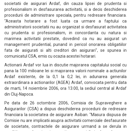
societatii de asigurari Ardaf, din cauza lipsei de prudenta si
profesionalism in desfasurarea activitatii, si a decis deschiderea
procedurii de administrare speciala, pentru redresare financiara.
"Aceasta hotarare a fost luata ca urmare a faptului ca
administratorii societatii nu au organizat si desfasurat activitatea
cu prudenta si profesionalism, in concordanta cu natura si
marimea activitatii prestate, dovedind ca nu au asigurat un
management prudential, punand in pericol onorarea obligatiilor
fata de asigurati si alti creditori din asigurari", se spunea in
comunicatul CSA, emis cu ocazia acestei hotarari.
Actionarii Ardaf vor lua in discutie majorarea capitalului social cu
pana la 100 milioane lei si majorarea valorii nominale a actiunilor
Ardaf existente, de la 0,1 la 0,2 lei, in adunarea generala
extraordinara a actionarilor (AGEA) Ardaf, convocata pentru data
de marti, 14 noiembrie 2006, ora 13.00, la sediul central al Ardaf
din Cluj-Napoca.
Pe data de 26 octombrie 2006, Comisia de Supraveghere a
Asigurarilor (CSA) a dispus deschiderea procedurii de redresare
financiara la societatea de asigurare Asiban. "Masura dispusa de
Comisie nu are implicatii asupra activitatii comerciale desfasurate
de societate, contractele de asigurare urmand a se derula in