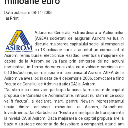
milioane euro
Data publicarii: 08-11-2006
Print
Adunarea Generala Extraordinara a Actionarilor
(AGEA) societatii de asigurari Asirom va lua in
discutie majorarea capitalului social al companiei
cu 13 milioane euro, a anuntat un comunicat al
Asirom, remis bursei electronice Rasdaq. Eventuala majorare de
capital de la Asirom se va face prin emiterea de noi actiuni
nominative, in forma dematerializata, cu o valoare nominala de
0,10 lei/actiune, se mai spune in comunicatul Asirom. AGEA de la
Asirom va avea loc in data de 4 decembrie 2006, convocarea fiind
facuta de Consiliul de Administratie (CA) al Asirom.
"Nu stim inca daca vom participa la aceasta majorare de capital
propusa de Consiliul de Administratie, intrucat nu stim in ce scop
va fi facuta", a declarat, marti, pentru NewsIn, reprezentantul
unuia dintre actionarii minoritari ai Asirom, Broadhurst
Investments, Dan Barbulescu. "Exista o mare lipsa de transparenta
la nivelul CA al Asirom. Daca majorarea de capital propusa are la
baza o strategie coerenta de dezvoltare a companiei, atunci am