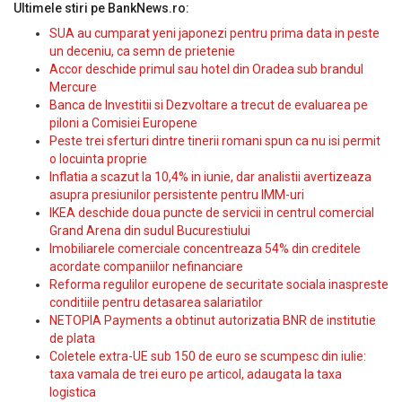
Ultimele stiri pe BankNews.ro:
SUA au cumparat yeni japonezi pentru prima data in peste
un deceniu, ca semn de prietenie
Accor deschide primul sau hotel din Oradea sub brandul
Mercure
Banca de Investitii si Dezvoltare a trecut de evaluarea pe
piloni a Comisiei Europene
Peste trei sferturi dintre tinerii romani spun ca nu isi permit
o locuinta proprie
Inflatia a scazut la 10,4% in iunie, dar analistii avertizeaza
asupra presiunilor persistente pentru IMM-uri
IKEA deschide doua puncte de servicii in centrul comercial
Grand Arena din sudul Bucurestiului
Imobiliarele comerciale concentreaza 54% din creditele
acordate companiilor nefinanciare
Reforma regulilor europene de securitate sociala inaspreste
conditiile pentru detasarea salariatilor
NETOPIA Payments a obtinut autorizatia BNR de institutie
de plata
Coletele extra-UE sub 150 de euro se scumpesc din iulie:
taxa vamala de trei euro pe articol, adaugata la taxa
logistica