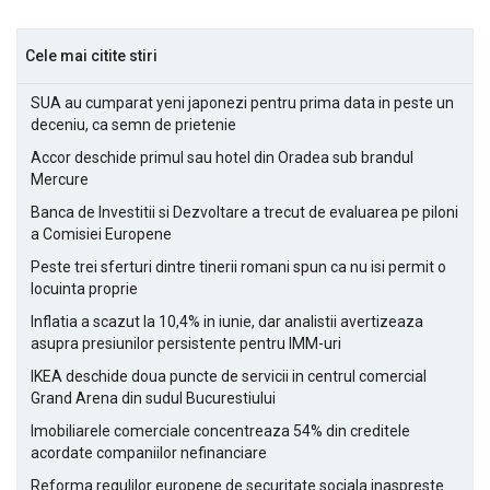
Cele mai citite stiri
SUA au cumparat yeni japonezi pentru prima data in peste un
deceniu, ca semn de prietenie
Accor deschide primul sau hotel din Oradea sub brandul
Mercure
Banca de Investitii si Dezvoltare a trecut de evaluarea pe piloni
a Comisiei Europene
Peste trei sferturi dintre tinerii romani spun ca nu isi permit o
locuinta proprie
Inflatia a scazut la 10,4% in iunie, dar analistii avertizeaza
asupra presiunilor persistente pentru IMM-uri
IKEA deschide doua puncte de servicii in centrul comercial
Grand Arena din sudul Bucurestiului
Imobiliarele comerciale concentreaza 54% din creditele
acordate companiilor nefinanciare
Reforma regulilor europene de securitate sociala inaspreste