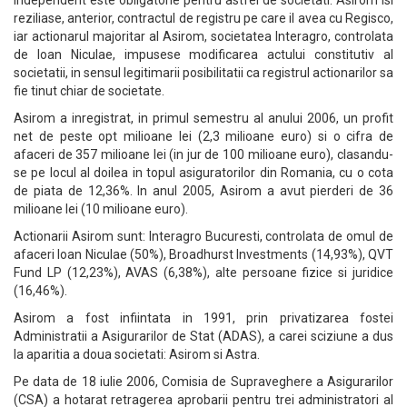
independent este obligatorie pentru astfel de societati. Asirom isi
reziliase, anterior, contractul de registru pe care il avea cu Regisco,
iar actionarul majoritar al Asirom, societatea Interagro, controlata
de Ioan Niculae, impusese modificarea actului constitutiv al
societatii, in sensul legitimarii posibilitatii ca registrul actionarilor sa
fie tinut chiar de societate.
Asirom a inregistrat, in primul semestru al anului 2006, un profit
net de peste opt milioane lei (2,3 milioane euro) si o cifra de
afaceri de 357 milioane lei (in jur de 100 milioane euro), clasandu-
se pe locul al doilea in topul asiguratorilor din Romania, cu o cota
de piata de 12,36%. In anul 2005, Asirom a avut pierderi de 36
milioane lei (10 milioane euro).
Actionarii Asirom sunt: Interagro Bucuresti, controlata de omul de
afaceri Ioan Niculae (50%), Broadhurst Investments (14,93%), QVT
Fund LP (12,23%), AVAS (6,38%), alte persoane fizice si juridice
(16,46%).
Asirom a fost infiintata in 1991, prin privatizarea fostei
Administratii a Asigurarilor de Stat (ADAS), a carei sciziune a dus
la aparitia a doua societati: Asirom si Astra.
Pe data de 18 iulie 2006, Comisia de Supraveghere a Asigurarilor
(CSA) a hotarat retragerea aprobarii pentru trei administratori al