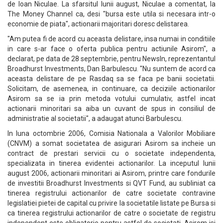
de Ioan Niculae. La sfarsitul lunii august, Niculae a comentat, la
The Money Channel ca, desi "bursa este utila si necesara intr-o
economie de piata", actionarii majoritari doresc delistarea.
"Am putea fi de acord cu aceasta delistare, insa numai in conditiile
in care s-ar face o oferta publica pentru actiunile Asirom", a
declarat, pe data de 28 septembrie, pentru NewsIn, reprezentantul
Broadhurst Investments, Dan Barbulescu. "Nu suntem de acord ca
aceasta delistare de pe Rasdaq sa se faca pe banii societatii.
Solicitam, de asemenea, in continuare, ca deciziile actionarilor
Asirom sa se ia prin metoda votului cumulativ, astfel incat
actionarii minoritari sa aiba un cuvant de spus in consiliul de
administratie al societatii", a adaugat atunci Barbulescu.
In luna octombrie 2006, Comisia Nationala a Valorilor Mobiliare
(CNVM) a somat societatea de asigurari Asirom sa incheie un
contract de prestari servicii cu o societate independenta,
specializata in tinerea evidentei actionarilor. La inceputul lunii
august 2006, actionarii minoritari ai Asirom, printre care fondurile
de investitii Broadhurst Investments si QVT Fund, au subliniat ca
tinerea registrului actionarilor de catre societate contravine
legislatiei pietei de capital cu privire la societatile listate pe Bursa si
ca tinerea registrului actionarilor de catre o societate de registru