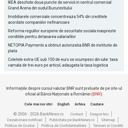
IKEA deschide doua puncte de servicii in centrul comercial
Grand Arena din sudul Bucurestiului
Imobiliarele comerciale concentreaza 54% din creditele
acordate companiilor nefinanciare
Reforma regulilor europene de securitate sociala inaspreste
conditiile pentru detasarea salariatilor
NETOPIA Payments a obtinut autorizatia BNR de institutie de
plata
Coletele extra-UE sub 150 de euro se scumpesc din iulie: taxa
vamala de trei euro pe articol, adaugata la taxa logistica
Informațiile despre cursul valutar BNR sunt preluate de pe site-ul
oficial al Băncii Naționale a României (
BNR
).
Cele mai noi stiri
English
Arhiva
Cautare
© 2006 - 2026 BankNews.ro
Contact
Despre Noi
Dezabonare notificari
Publicitate pe BankNews.ro
Sitemap
Politica de Cookie
Politica de Confidentialitate
Termeni si Conditii