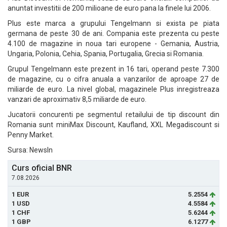
anuntat investitii de 200 milioane de euro pana la finele lui 2006.
Plus este marca a grupului Tengelmann si exista pe piata
germana de peste 30 de ani. Compania este prezenta cu peste
4.100 de magazine in noua tari europene - Gemania, Austria,
Ungaria, Polonia, Cehia, Spania, Portugalia, Grecia si Romania.
Grupul Tengelmann este prezent in 16 tari, operand peste 7.300
de magazine, cu o cifra anuala a vanzarilor de aproape 27 de
miliarde de euro. La nivel global, magazinele Plus inregistreaza
vanzari de aproximativ 8,5 miliarde de euro.
Jucatorii concurenti pe segmentul retailului de tip discount din
Romania sunt miniMax Discount, Kaufland, XXL Megadiscount si
Penny Market.
Sursa: NewsIn
Curs oficial BNR
7.08.2026
1 EUR
5.2554
1 USD
4.5584
1 CHF
5.6244
1 GBP
6.1277