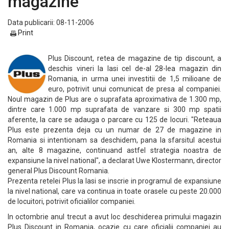
magazine
Data publicarii: 08-11-2006
Print
Plus Discount, retea de magazine de tip discount, a
deschis vineri la Iasi cel de-al 28-lea magazin din
Romania, in urma unei investitii de 1,5 milioane de
euro, potrivit unui comunicat de presa al companiei.
Noul magazin de Plus are o suprafata aproximativa de 1.300 mp,
dintre care 1.000 mp suprafata de vanzare si 300 mp spatii
aferente, la care se adauga o parcare cu 125 de locuri. "Reteaua
Plus este prezenta deja cu un numar de 27 de magazine in
Romania si intentionam sa deschidem, pana la sfarsitul acestui
an, alte 8 magazine, continuand astfel strategia noastra de
expansiune la nivel national", a declarat Uwe Klostermann, director
general Plus Discount Romania.
Prezenta retelei Plus la Iasi se inscrie in programul de expansiune
la nivel national, care va continua in toate orasele cu peste 20.000
de locuitori, potrivit oficialilor companiei.
In octombrie anul trecut a avut loc deschiderea primului magazin
Plus Discount in Romania, ocazie cu care oficialii companiei au