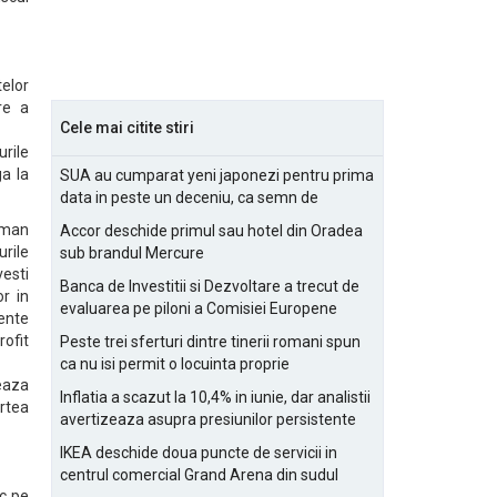
telor
re a
Cele mai citite stiri
rile
a la
SUA au cumparat yeni japonezi pentru prima
data in peste un deceniu, ca semn de
prietenie
aman
Accor deschide primul sau hotel din Oradea
rile
sub brandul Mercure
vesti
Banca de Investitii si Dezvoltare a trecut de
or in
evaluarea pe piloni a Comisiei Europene
tente
ofit
Peste trei sferturi dintre tinerii romani spun
ca nu isi permit o locuinta proprie
reaza
Inflatia a scazut la 10,4% in iunie, dar analistii
artea
avertizeaza asupra presiunilor persistente
pentru IMM-uri
IKEA deschide doua puncte de servicii in
centrul comercial Grand Arena din sudul
sc pe