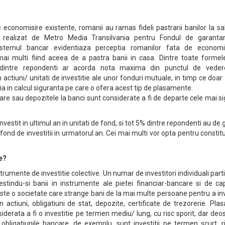
 economisire existente, romanii au ramas fideli pastrarii banilor la sa
a realizat de Metro Media Transilvania pentru Fondul de garanta
sistemul bancar evidentiaza perceptia romanilor fata de economis
mai multi fiind aceea de a pastra banii in casa. Dintre toate formel
dintre repondenti ar acorda nota maxima din punctul de veder
or in actiuni/ unitati de investitie ale unor fonduri mutuale, in timp ce doa
 in calcul siguranta pe care o ofera acest tip de plasamente.
iliare sau depozitele la banci sunt considerate a fi de departe cele mai s
vestit in ultimul an in unitati de fond, si tot 5% dintre repondenti au de
 fond de investitii in urmatorul an. Cei mai multi vor opta pentru constit
e?
rumente de investitie colective. Un numar de investitori individuali part
estindu-si banii in instrumente ale pietei financiar-bancare si de cap
ste o societate care strange bani de la mai multe persoane pentru a in
 actiuni, obligatiuni de stat, depozite, certificate de trezorerie. Pla
siderata a fi o investitie pe termen mediu/ lung, cu risc sporit, dar deo
 obligatiunile bancare, de exemplu, sunt investitii pe termen scurt, r