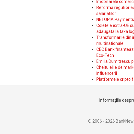
Imobiliarele comerc
Reforma regulilor e
salariatilor
NETOPIA Payments a 
Coletele extra-UE su
adaugata la taxa log
Transformarile din i
multinationale
CEC Bank finanteaza 
Eco-Tech
Emilia Dumitrescu p
Cheltuielile de marke
influencerii
Platformele cripto f
Informațiile despre
© 2006 - 2026 BankNew