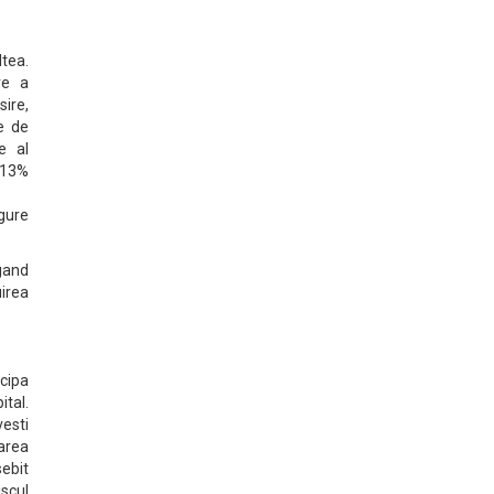
ltea.
re a
ire,
e de
e al
r 13%
igure
 gand
uirea
icipa
ital.
vesti
sarea
sebit
iscul