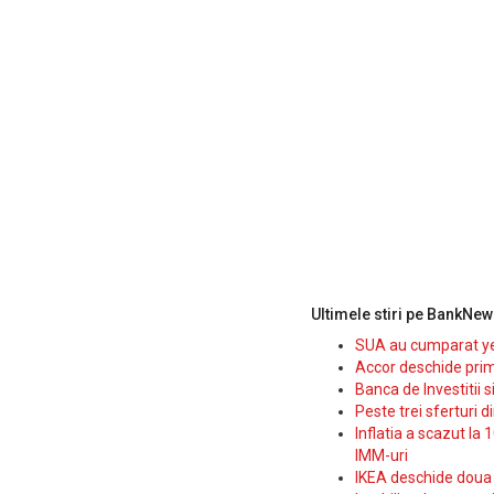
Ultimele stiri pe BankNew
SUA au cumparat yen
Accor deschide prim
Banca de Investitii 
Peste trei sferturi d
Inflatia a scazut la 
IMM-uri
IKEA deschide doua p