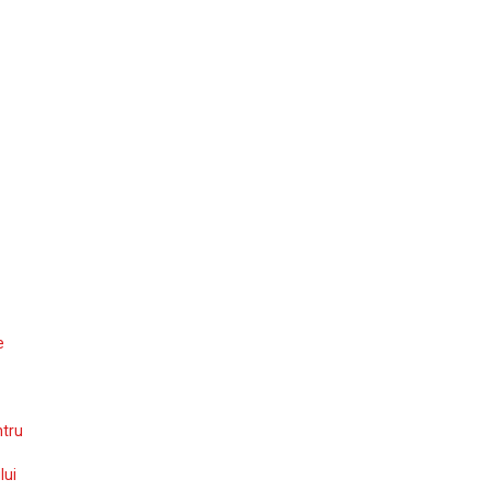
e
ntru
lui