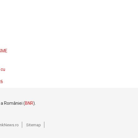
 SME
 cu
26
e a României (
BNR
).
BankNews.ro
Sitemap