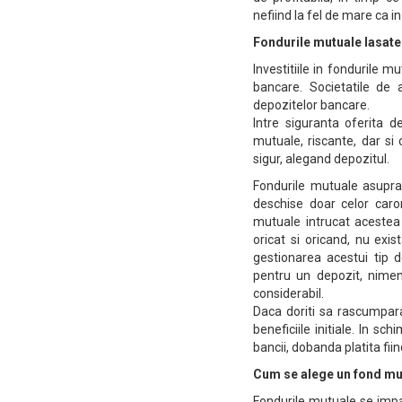
nefiind la fel de mare ca in
Fondurile mutuale lasate
Investitiile in fondurile 
bancare. Societatile de
depozitelor bancare.
Intre siguranta oferita d
mutuale, riscante, dar s
sigur, alegand depozitul.
Fondurile mutuale asupr
deschise doar celor caror
mutuale intrucat acestea 
oricat si oricand, nu exis
gestionarea acestui tip d
pentru un depozit, nimeni
considerabil.
Daca doriti sa rascumpara
beneficiile initiale. In s
bancii, dobanda platita fii
Cum se alege un fond mu
Fondurile mutuale se impart