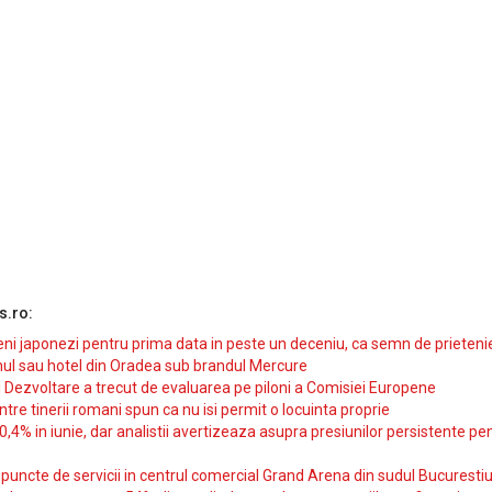
s.ro:
i japonezi pentru prima data in peste un deceniu, ca semn de prieteni
ul sau hotel din Oradea sub brandul Mercure
si Dezvoltare a trecut de evaluarea pe piloni a Comisiei Europene
intre tinerii romani spun ca nu isi permit o locuinta proprie
10,4% in iunie, dar analistii avertizeaza asupra presiunilor persistente pe
uncte de servicii in centrul comercial Grand Arena din sudul Bucurestiu