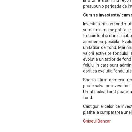
la o zi la alta, fiind rec
presupun o perioada de inve
Cum se investeste/ cum s
Investitia intr-un fond mut
suma minima se pot face a
trebuie luat si el in calcu
asemenea posibila. Evolut
unitatilor de fond. Mai mu
valorii activelor fondului
evolutia unitatilor de fon
felului in care sunt admins
dorit ca evolutia fondului s
Specialistii in domeniu r
poate salva pe investitori
Un al doilea fond poate a
fond.
Castigurile celor ce inve
platita la cumpararea unei
Ghiseul Bancar