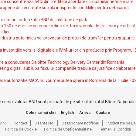
iale concentreaza 54% din creditele acordate companiilor nefinanciare
uropene de securitate sociala inaspreste conditiile pentru detasarea
obtinut autorizatia BNR de institutie de plata
b 150 de euro se scumpesc din iulie: taxa vamala de trei euro pe articol,
istica
ndustria auto ridica noi provocari de preturi de transfer pentru grupurile
investitiile verzi si digitale ale IMM-urilor din productie prin Programul
reia conducerea Deloitte Technology Delivery Center din Romania
ting digital, sub lupa fiscului: companiile trebuie sa justifice colaborarile
ara autorizatie MiCA nu vor mai putea opera in Romania de la 1 iulie 20
 cursul valutar BNR sunt preluate de pe site-ul oficial al Băncii Național
Cele mai noi stiri
English
Arhiva
Cautare
s.ro
Contact
Despre Noi
Dezabonare notificari
Publicitate pe 
Politica de Cookie
Politica de Confidentialitate
Termeni si Conditii