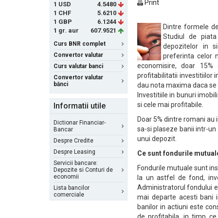
Print
1 USD
4.5480
1 CHF
5.6210
1 GBP
6.1244
Dintre formele de
1 gr. aur
607.9521
Studiul de piat
Curs BNR complet
depozitelor in 
Convertor valutar
preferinta celor 
economisire, doar 15% 
Curs valutar banci
profitabilitatii investitiil
Convertor valutar
bănci
dau nota maxima daca se ia
Investitiile in bunuri imob
si cele mai profitabile.
Informatii utile
Doar 5% dintre romani au in
Dictionar Financiar-
sa-si plaseze banii intr-un
Bancar
unui depozit.
Despre Credite
Despre Leasing
Ce sunt fondurile mutual
Servicii bancare:
Fondurile mutuale sunt inst
Depozite si Conturi de
economii
la un astfel de fond, inv
Administratorul fondului e
Lista bancilor
comerciale
mai departe acesti bani in
banilor in actiuni este con
de profitabila, in timp ce