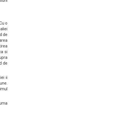
tiuni
 Cu o
aliei
nd de
oarea
tirea
ca si
supra
nd de
ei ii
bune.
imul
 suma