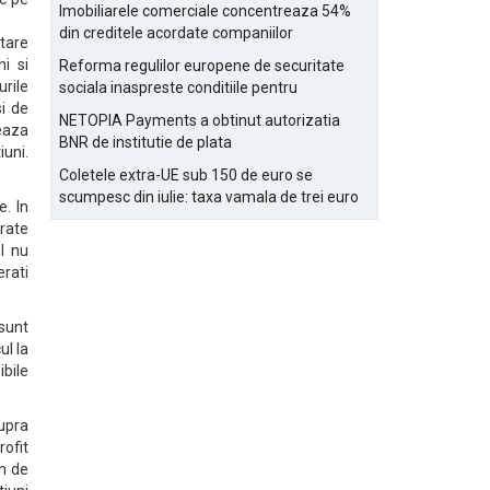
Bucurestiului
Imobiliarele comerciale concentreaza 54%
din creditele acordate companiilor
tare
nefinanciare
i si
Reforma regulilor europene de securitate
urile
sociala inaspreste conditiile pentru
i de
detasarea salariatilor
NETOPIA Payments a obtinut autorizatia
teaza
BNR de institutie de plata
uni.
Coletele extra-UE sub 150 de euro se
scumpesc din iulie: taxa vamala de trei euro
e. In
pe articol, adaugata la taxa logistica
trate
il nu
erati
sunt
ul la
ibile
supra
rofit
in de