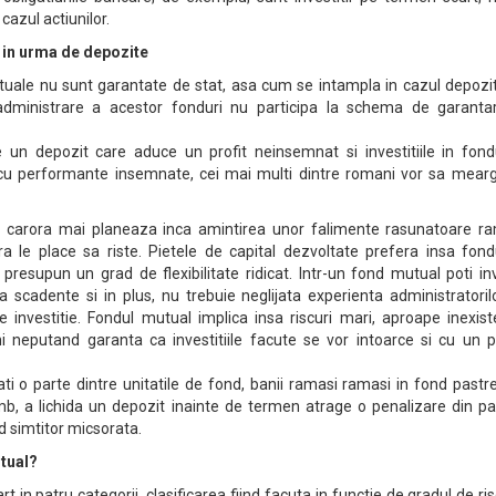
 cazul actiunilor.
 in urma de depozite
mutuale nu sunt garantate de stat, asa cum se intampla in cazul depozi
 administrare a acestor fonduri nu participa la schema de garanta
e un depozit care aduce un profit neinsemnat si investitiile in fondu
i cu performante insemnate, cei mai multi dintre romani vor sa mearg
a carora mai planeaza inca amintirea unor falimente rasunatoare r
a le place sa riste. Pietele de capital dezvoltate prefera insa fondu
presupun un grad de flexibilitate ridicat. Intr-un fond mutual poti in
ta scadente si in plus, nu trebuie neglijata experienta administratoril
e investitie. Fondul mutual implica insa riscuri mari, aproape inexis
 neputand garanta ca investitiile facute se vor intoarce si cu un pr
ti o parte dintre unitatile de fond, banii ramasi ramasi in fond past
chimb, a lichida un depozit inainte de termen atrage o penalizare din p
nd simtitor micsorata.
tual?
 in patru categorii, clasificarea fiind facuta in functie de gradul de ri