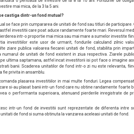
omandata o perioada de investire de la 8 la 10 ani. Fondurile de obliga
stire mai mica, de la 3 la 5 ani.
e castiga dintr-un fond mutual?
ual se face prin cumpararea de unitati de fond sau titluri de participare.
stfel investitii care poat aduce randamente foarte mari. Reversul med
l, pierderea intr-o proportie mai mica sau mai mare a sumelor investite fii
ia investitiilor este usor de urmarit, fondurile calculand zilnic val
lte ziare publica valoarea fiecarei unitati de fond, stabilita prin impar
 la numarul de unitati de fond existent in ziua respectiva. Ziarele publi
d pe ultima saptamana, astfel incat investitorii isi pot face o imagine a
trati banii. Scaderea unitatilor de fond intr-o zi nu este relevanta, fii
a fie privita in ansamblu.
ecomanda plasarea investitiilor in mai multe fonduri. Legea compensati
i care si-au plasat banii intr-un fond care nu obtine randamente foarte 
vea o performanta superioara, atenuand pierderile inregistrate de pr
stesc intr-un fond de investitii sunt reprezentate de diferenta intre
 unitati de fond si suma obtinuta la vanzarea aceleasi unitati de fond.