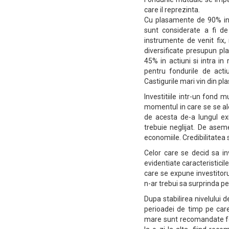
care il reprezinta.
Cu plasamente de 90% in 
sunt considerate a fi de
instrumente de venit fix, 
diversificate presupun pl
45% in actiuni si intra in
pentru fondurile de acti
Castigurile mari vin din pla
Investitiile intr-un fond m
momentul in care se se al
de acesta de-a lungul exi
trebuie neglijat. De asem
economiile. Credibilitatea
Celor care se decid sa in
evidentiate caracteristicil
care se expune investitoru
n-ar trebui sa surprinda pe
Dupa stabilirea nivelului 
perioadei de timp pe care
mare sunt recomandate fond