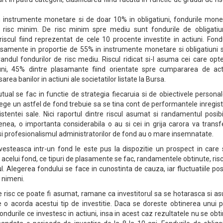
instrumente monetare si de doar 10% in obligatiuni, fondurile mone
 risc minim. De risc minim spre mediu sunt fondurile de obligatiun
riscul fiind reprezentat de cele 10 procente investite in actiuni. Fond
asamente in proportie de 55% in instrumente monetare si obligatiuni s
 randul fondurilor de risc mediu. Riscul ridicat si-l asuma cei care op
uni, 45% dintre plasamante fiind orientate spre cumpararea de acti
sarea banilor in actiuni ale societatilor listate la Bursa.
utual se fac in functie de strategia fiecaruia si de obiectivele personal
ege un astfel de fond trebuie sa se tina cont de performantele inregis
stentei sale. Nici raportul dintre riscul asumat si randamentul posib
enea, o importanta considerabila o au si cei in grija carora va transf
 si profesionalismul administratorilor de fond au o mare insemnatate.
vesteasca intr-un fond le este pus la dispozitie un prospect in care 
e acelui fond, ce tipuri de plasamente se fac, randamentele obtinute, risc
l. Alegerea fondului se face in cunostinta de cauza, iar fluctuatiile pos
 nimeni.
de risc ce poate fi asumat, ramane ca investitorul sa se hotarasca si a
 o acorda acestui tip de investitie. Daca se doreste obtinerea unui p
urile ce investesc in actiuni, insa in acest caz rezultatele nu se obt