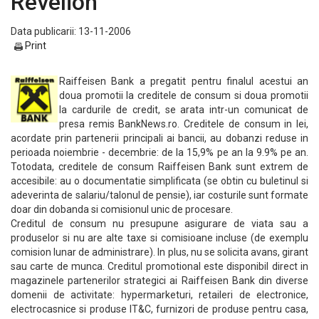
Revelion
Data publicarii: 13-11-2006
Print
Raiffeisen Bank a pregatit pentru finalul acestui an
doua promotii la creditele de consum si doua promotii
la cardurile de credit, se arata intr-un comunicat de
presa remis BankNews.ro. Creditele de consum in lei,
acordate prin partenerii principali ai bancii, au dobanzi reduse in
perioada noiembrie - decembrie: de la 15,9% pe an la 9.9% pe an.
Totodata, creditele de consum Raiffeisen Bank sunt extrem de
accesibile: au o documentatie simplificata (se obtin cu buletinul si
adeverinta de salariu/talonul de pensie), iar costurile sunt formate
doar din dobanda si comisionul unic de procesare.
Creditul de consum nu presupune asigurare de viata sau a
produselor si nu are alte taxe si comisioane incluse (de exemplu
comision lunar de administrare). In plus, nu se solicita avans, girant
sau carte de munca. Creditul promotional este disponibil direct in
magazinele partenerilor strategici ai Raiffeisen Bank din diverse
domenii de activitate: hypermarketuri, retaileri de electronice,
electrocasnice si produse IT&C, furnizori de produse pentru casa,