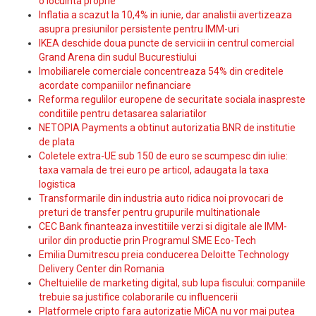
o locuinta proprie
Inflatia a scazut la 10,4% in iunie, dar analistii avertizeaza
asupra presiunilor persistente pentru IMM-uri
IKEA deschide doua puncte de servicii in centrul comercial
Grand Arena din sudul Bucurestiului
Imobiliarele comerciale concentreaza 54% din creditele
acordate companiilor nefinanciare
Reforma regulilor europene de securitate sociala inaspreste
conditiile pentru detasarea salariatilor
NETOPIA Payments a obtinut autorizatia BNR de institutie
de plata
Coletele extra-UE sub 150 de euro se scumpesc din iulie:
taxa vamala de trei euro pe articol, adaugata la taxa
logistica
Transformarile din industria auto ridica noi provocari de
preturi de transfer pentru grupurile multinationale
CEC Bank finanteaza investitiile verzi si digitale ale IMM-
urilor din productie prin Programul SME Eco-Tech
Emilia Dumitrescu preia conducerea Deloitte Technology
Delivery Center din Romania
Cheltuielile de marketing digital, sub lupa fiscului: companiile
trebuie sa justifice colaborarile cu influencerii
Platformele cripto fara autorizatie MiCA nu vor mai putea