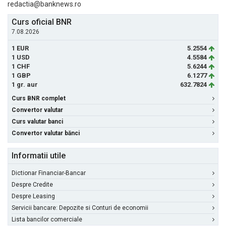
redactia@banknews.ro
Curs oficial BNR
7.08.2026
1 EUR
5.2554
1 USD
4.5584
1 CHF
5.6244
1 GBP
6.1277
1 gr. aur
632.7824
Curs BNR complet
Convertor valutar
Curs valutar banci
Convertor valutar bănci
Informatii utile
Dictionar Financiar-Bancar
Despre Credite
Despre Leasing
Servicii bancare: Depozite si Conturi de economii
Lista bancilor comerciale