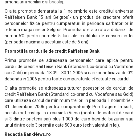
amenajari imobiliare si bricolaj.
O alta promotie demarata la 1 noiembrie este creditul aniversar
Raiffeisen Bank "5 ani Selgros"- un produs de creditare oferit
persoanelor fizice pentru cumparaturi in perioada sarbatorilor in
reteaua magazinelor Selgros. Promotia ofera o rata a dobanzii de
numai 5% pentru primele 5 luni ale creditului de consum in lei
(perioada maxima a acestuia este de 5 ani).
Promotii la cardurile de credit Raiffeisen Bank
Prima promotie se adreseaza persoanelor care aplica pentru
cardul de credit Raiffeisen Bank (Standard, co-brand cu Vodafone
sau Gold) in perioada 18.09 - 30.11.2006 si care beneficiaza de 0%
dobanda in 2006 pentru toate cumparaturile efectuate cu cardul.
O alta promotie se adreseaza tuturor posesorilor de carduri de
credit Raiffeisen Bank (Standard, co-brand cu Vodafone sau Gold)
care utilizeza cardul de minimum trei ori in perioada 1 noiembrie -
31 decembrie 2006 pentru cumparaturi.� Prin tragere la sorti,
acestia pot castiga: o excursie la Viena (pentru detinatorul de card
si 3 dintre prietenii sai) plus 1.000 de euro bani de buzunar sau
unul dintre cele 3 premii a cate 500 euro (echivalentul in lei).
Redactia BankNews.ro