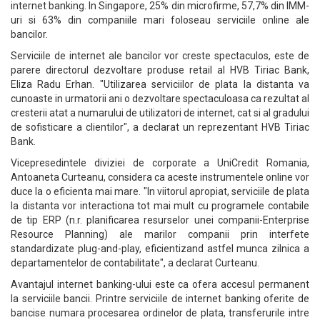
internet banking. In Singapore, 25% din microfirme, 57,7% din IMM-
uri si 63% din companiile mari foloseau serviciile online ale
bancilor.
Serviciile de internet ale bancilor vor creste spectaculos, este de
parere directorul dezvoltare produse retail al HVB Tiriac Bank,
Eliza Radu Erhan. "Utilizarea serviciilor de plata la distanta va
cunoaste in urmatorii ani o dezvoltare spectaculoasa ca rezultat al
cresterii atat a numarului de utilizatori de internet, cat si al gradului
de sofisticare a clientilor", a declarat un reprezentant HVB Tiriac
Bank.
Vicepresedintele diviziei de corporate a UniCredit Romania,
Antoaneta Curteanu, considera ca aceste instrumentele online vor
duce la o eficienta mai mare. "In viitorul apropiat, serviciile de plata
la distanta vor interactiona tot mai mult cu programele contabile
de tip ERP (n.r. planificarea resurselor unei companii-Enterprise
Resource Planning) ale marilor companii prin interfete
standardizate plug-and-play, eficientizand astfel munca zilnica a
departamentelor de contabilitate", a declarat Curteanu.
Avantajul internet banking-ului este ca ofera accesul permanent
la serviciile bancii. Printre serviciile de internet banking oferite de
bancise numara procesarea ordinelor de plata, transferurile intre