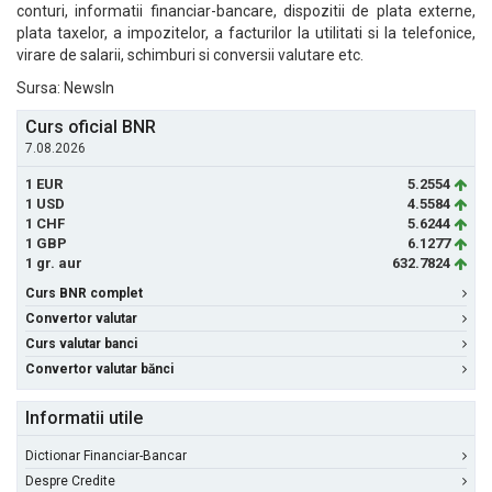
conturi, informatii financiar-bancare, dispozitii de plata externe,
plata taxelor, a impozitelor, a facturilor la utilitati si la telefonice,
virare de salarii, schimburi si conversii valutare etc.
Sursa: NewsIn
Curs oficial BNR
7.08.2026
1 EUR
5.2554
1 USD
4.5584
1 CHF
5.6244
1 GBP
6.1277
1 gr. aur
632.7824
Curs BNR complet
Convertor valutar
Curs valutar banci
Convertor valutar bănci
Informatii utile
Dictionar Financiar-Bancar
Despre Credite