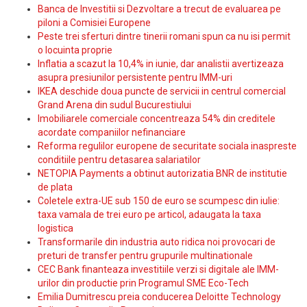
Banca de Investitii si Dezvoltare a trecut de evaluarea pe
piloni a Comisiei Europene
Peste trei sferturi dintre tinerii romani spun ca nu isi permit
o locuinta proprie
Inflatia a scazut la 10,4% in iunie, dar analistii avertizeaza
asupra presiunilor persistente pentru IMM-uri
IKEA deschide doua puncte de servicii in centrul comercial
Grand Arena din sudul Bucurestiului
Imobiliarele comerciale concentreaza 54% din creditele
acordate companiilor nefinanciare
Reforma regulilor europene de securitate sociala inaspreste
conditiile pentru detasarea salariatilor
NETOPIA Payments a obtinut autorizatia BNR de institutie
de plata
Coletele extra-UE sub 150 de euro se scumpesc din iulie:
taxa vamala de trei euro pe articol, adaugata la taxa
logistica
Transformarile din industria auto ridica noi provocari de
preturi de transfer pentru grupurile multinationale
CEC Bank finanteaza investitiile verzi si digitale ale IMM-
urilor din productie prin Programul SME Eco-Tech
Emilia Dumitrescu preia conducerea Deloitte Technology