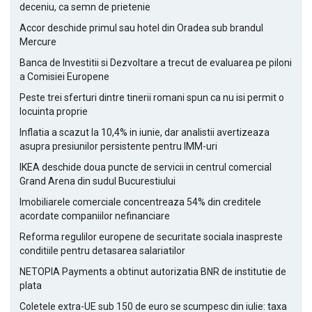
deceniu, ca semn de prietenie
Accor deschide primul sau hotel din Oradea sub brandul
Mercure
Banca de Investitii si Dezvoltare a trecut de evaluarea pe piloni
a Comisiei Europene
Peste trei sferturi dintre tinerii romani spun ca nu isi permit o
locuinta proprie
Inflatia a scazut la 10,4% in iunie, dar analistii avertizeaza
asupra presiunilor persistente pentru IMM-uri
IKEA deschide doua puncte de servicii in centrul comercial
Grand Arena din sudul Bucurestiului
Imobiliarele comerciale concentreaza 54% din creditele
acordate companiilor nefinanciare
Reforma regulilor europene de securitate sociala inaspreste
conditiile pentru detasarea salariatilor
NETOPIA Payments a obtinut autorizatia BNR de institutie de
plata
Coletele extra-UE sub 150 de euro se scumpesc din iulie: taxa