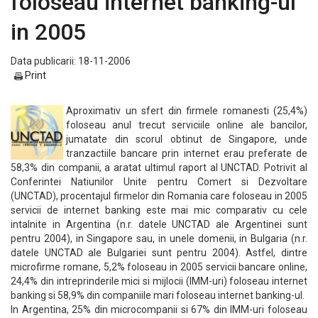
foloseau internet banking-ul
in 2005
Data publicarii: 18-11-2006
Print
Aproximativ un sfert din firmele romanesti (25,4%)
foloseau anul trecut serviciile online ale bancilor,
jumatate din scorul obtinut de Singapore, unde
tranzactiile bancare prin internet erau preferate de
58,3% din companii, a aratat ultimul raport al UNCTAD. Potrivit al
Conferintei Natiunilor Unite pentru Comert si Dezvoltare
(UNCTAD), procentajul firmelor din Romania care foloseau in 2005
servicii de internet banking este mai mic comparativ cu cele
intalnite in Argentina (n.r. datele UNCTAD ale Argentinei sunt
pentru 2004), in Singapore sau, in unele domenii, in Bulgaria (n.r.
datele UNCTAD ale Bulgariei sunt pentru 2004). Astfel, dintre
microfirme romane, 5,2% foloseau in 2005 servicii bancare online,
24,4% din intreprinderile mici si mijlocii (IMM-uri) foloseau internet
banking si 58,9% din companiile mari foloseau internet banking-ul.
In Argentina, 25% din microcompanii si 67% din IMM-uri foloseau