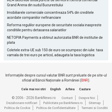
IKEA deschide doua puncte de servicii in centrul comercial
Grand Arena din sudul Bucurestiului
Imobiliarele comerciale concentreaza 54% din creditele
acordate companiilor nefinanciare
Reforma regulilor europene de securitate sociala inaspreste
conditiile pentru detasarea salariatilor
NETOPIA Payments a obtinut autorizatia BNR de institutie de
plata
Coletele extra-UE sub 150 de euro se scumpesc din iulie: taxa
vamala de trei euro pe articol, adaugata la taxa logistica
Informațiile despre cursul valutar BNR sunt preluate de pe site-ul
oficial al Băncii Naționale a României (
BNR
).
Cele mai noi stiri
English
Arhiva
Cautare
© 2006 - 2026 BankNews.ro
Contact
Despre Noi
Dezabonare notificari
Publicitate pe BankNews.ro
Sitemap
Politica de Cookie
Politica de Confidentialitate
Termeni si Conditii