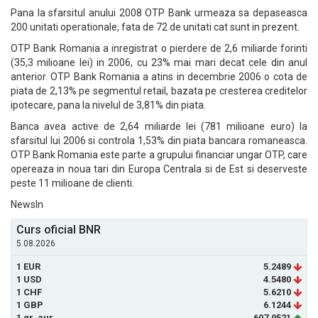
Pana la sfarsitul anului 2008 OTP Bank urmeaza sa depaseasca
200 unitati operationale, fata de 72 de unitati cat sunt in prezent.
OTP Bank Romania a inregistrat o pierdere de 2,6 miliarde forinti
(35,3 milioane lei) in 2006, cu 23% mai mari decat cele din anul
anterior. OTP Bank Romania a atins in decembrie 2006 o cota de
piata de 2,13% pe segmentul retail, bazata pe cresterea creditelor
ipotecare, pana la nivelul de 3,81% din piata.
Banca avea active de 2,64 miliarde lei (781 milioane euro) la
sfarsitul lui 2006 si controla 1,53% din piata bancara romaneasca.
OTP Bank Romania este parte a grupului financiar ungar OTP, care
opereaza in noua tari din Europa Centrala si de Est si deserveste
peste 11 milioane de clienti.
NewsIn
Curs oficial BNR
5.08.2026
1 EUR
5.2489
1 USD
4.5480
1 CHF
5.6210
1 GBP
6.1244
1 gr. aur
607.9521