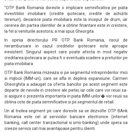
"OTP Bank Romania doreste o implicare semnificativa pe piata
investitiilor imobiliare (credite ipotecare, credite de achizitii
terenuri), deoarece piata imobiliara este la inceput de drum, iar
cererea din partea clientilor de a obtine finantare este in crestere,
la fel si veniturile acestora, a mai spus Gheorgita.
In opinia directorului PR OTP Bank Romania, riscul de
nerambursare in cazul creditelor ipotecare este aproape
inexistent. Singurul aspect care poate afecta in mod negativ
creditarea ipotecara ar putea fi o eventuala scadere a preturilor pe
piata imobiliara.
OTP Bank Romania mizeaza si pe segmentul intreprinderilor mici
si mijlocii (IMM-uri), care se afla in deplina expansiune. Carmen
Gheorghita a adaugat ca oferta bancilor pe acest segment este
departe de nevoile in crestere ale pietei, iar cele care vor reusi sa-
si asigure o prezenta importanta in piata IMM-urilor� vor reusi sa
obtina cote de piata semnificative si pe segmentul de retail.
Un al treilea segment pe care doreste sa se dezvolte OTP BAnk
Romania este cel al serviciilor bancare electronice (internet
banking, call center tranzactional si sms-banking) unde spera sa
creeze servicii cat mai avantajoase pentru clienti.