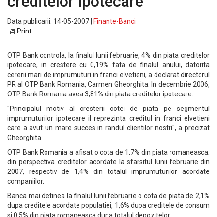
creditelor ipotecare
Data publicarii: 14-05-2007 |
Finante-Banci
Print
OTP Bank controla, la finalul lunii februarie, 4% din piata creditelor
ipotecare, in crestere cu 0,19% fata de finalul anului, datorita
cererii mari de imprumuturi in franci elvetieni, a declarat directorul
PR al OTP Bank Romania, Carmen Gheorghita. In decembrie 2006,
OTP Bank Romania avea 3,81% din piata creditelor ipotecare.
"Principalul motiv al cresterii cotei de piata pe segmentul
imprumuturilor ipotecare il reprezinta creditul in franci elvetieni
care a avut un mare succes in randul clientilor nostri", a precizat
Gheorghita.
OTP Bank Romania a afisat o cota de 1,7% din piata romaneasca,
din perspectiva creditelor acordate la sfarsitul lunii februarie din
2007, respectiv de 1,4% din totalul imprumuturilor acordate
companiilor.
Banca mai detinea la finalul lunii februarie o cota de piata de 2,1%
dupa creditele acordate populatiei, 1,6% dupa creditele de consum
si 0,5% din piata romaneasca dupa totalul depozitelor.