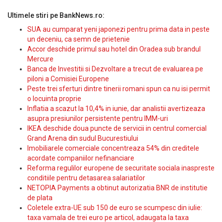
Ultimele stiri pe BankNews.ro:
SUA au cumparat yeni japonezi pentru prima data in peste
un deceniu, ca semn de prietenie
Accor deschide primul sau hotel din Oradea sub brandul
Mercure
Banca de Investitii si Dezvoltare a trecut de evaluarea pe
piloni a Comisiei Europene
Peste trei sferturi dintre tinerii romani spun ca nu isi permit
o locuinta proprie
Inflatia a scazut la 10,4% in iunie, dar analistii avertizeaza
asupra presiunilor persistente pentru IMM-uri
IKEA deschide doua puncte de servicii in centrul comercial
Grand Arena din sudul Bucurestiului
Imobiliarele comerciale concentreaza 54% din creditele
acordate companiilor nefinanciare
Reforma regulilor europene de securitate sociala inaspreste
conditiile pentru detasarea salariatilor
NETOPIA Payments a obtinut autorizatia BNR de institutie
de plata
Coletele extra-UE sub 150 de euro se scumpesc din iulie:
taxa vamala de trei euro pe articol, adaugata la taxa