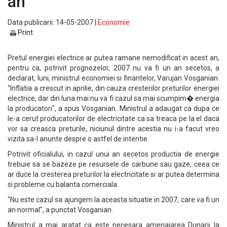
an
Data publicarii: 14-05-2007 |
Economie
Print
Pretul energiei electrice ar putea ramane nemodificat in acest an,
pentru ca, potrivit prognozelor, 2007 nu va fi un an secetos, a
declarat, luni, ministrul economiei si finantelor, Varujan Vosganian.
"Inflatia a crescut in aprilie, din cauza cresterilor preturilor energiei
electrice, dar din luna mai nu va fi cazul sa mai scumpim� energia
la producatori", a spus Vosganian. Ministrul a adaugat ca dupa ce
le-a cerut producatorilor de electricitate ca sa treaca pe la el daca
vor sa creasca preturile, niciunul dintre acestia nu i-a facut vreo
vizita sa-l anunte despre o astfel de intentie.
Potrivit oficialului, in cazul unui an secetos productia de energie
trebuie sa se bazeze pe resursele de carbune sau gaze, ceea ce
ar duce la cresterea preturilor la electricitate si ar putea determina
si probleme cu balanta comerciala.
"Nu este cazul sa ajungem la aceasta situatie in 2007, care va fi un
an normal", a punctat Vosganian.
Ministrul a mai aratat ca este necesara amenajarea Dunarii la