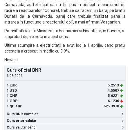
Cernavoda, astfel incat sa nu fie pus in pericol mecanismul de
racire a reactoarelor. "Concret, trebuie sa facem un baraj pe bratul
Dunarii de la Cernavoda, baraj care trebuie finalizat pana la
intrarea in functiune a reactorului doi", a mai afirmat Vosganian.
Potrivit oficialului Ministerului Economiei si Finantelor, in Guvern, s-
a aprobat deja o nota in acest sens.
Ultima scumpire a electricitatii a avut loc la 1 aprilie, cand pretul
acesteia a crescut in medie cu 3,9%.
NewsIn
Curs oficial BNR
6.08.2026
1 EUR
5.2513
1 USD
4.5507
1 CHF
5.6221
1 GBP
6.1236
1 gr. aur
625.3970
Curs BNR complet
Convertor valutar
Curs valutar banci