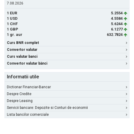
7.08.2026
1 EUR
5.2554
1 USD
4.5584
1 CHF
5.6244
1 GBP
6.1277
1 gr. aur
632.7824
Curs BNR complet
Convertor valutar
Curs valutar banci
Convertor valutar bănci
Informatii utile
Dictionar Financiar-Bancar
Despre Credite
Despre Leasing
Servicii bancare: Depozite si Conturi de economii
Lista bancilor comerciale