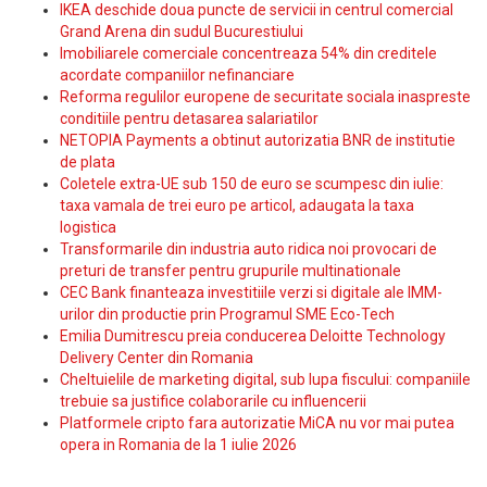
IKEA deschide doua puncte de servicii in centrul comercial
Grand Arena din sudul Bucurestiului
Imobiliarele comerciale concentreaza 54% din creditele
acordate companiilor nefinanciare
Reforma regulilor europene de securitate sociala inaspreste
conditiile pentru detasarea salariatilor
NETOPIA Payments a obtinut autorizatia BNR de institutie
de plata
Coletele extra-UE sub 150 de euro se scumpesc din iulie:
taxa vamala de trei euro pe articol, adaugata la taxa
logistica
Transformarile din industria auto ridica noi provocari de
preturi de transfer pentru grupurile multinationale
CEC Bank finanteaza investitiile verzi si digitale ale IMM-
urilor din productie prin Programul SME Eco-Tech
Emilia Dumitrescu preia conducerea Deloitte Technology
Delivery Center din Romania
Cheltuielile de marketing digital, sub lupa fiscului: companiile
trebuie sa justifice colaborarile cu influencerii
Platformele cripto fara autorizatie MiCA nu vor mai putea
opera in Romania de la 1 iulie 2026