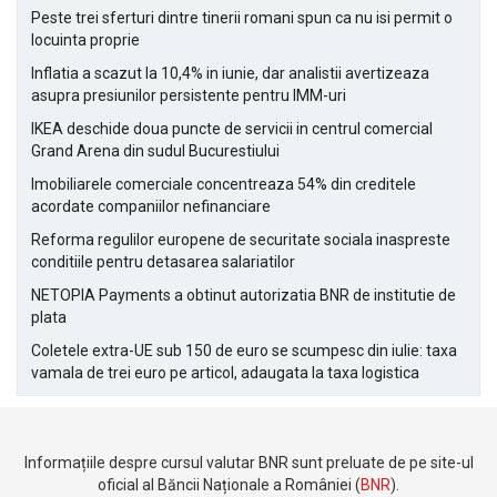
Peste trei sferturi dintre tinerii romani spun ca nu isi permit o
locuinta proprie
Inflatia a scazut la 10,4% in iunie, dar analistii avertizeaza
asupra presiunilor persistente pentru IMM-uri
IKEA deschide doua puncte de servicii in centrul comercial
Grand Arena din sudul Bucurestiului
Imobiliarele comerciale concentreaza 54% din creditele
acordate companiilor nefinanciare
Reforma regulilor europene de securitate sociala inaspreste
conditiile pentru detasarea salariatilor
NETOPIA Payments a obtinut autorizatia BNR de institutie de
plata
Coletele extra-UE sub 150 de euro se scumpesc din iulie: taxa
vamala de trei euro pe articol, adaugata la taxa logistica
Informațiile despre cursul valutar BNR sunt preluate de pe site-ul
oficial al Băncii Naționale a României (
BNR
).