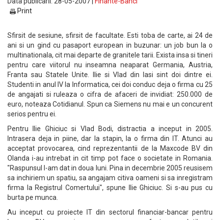
Data publicarii: 28-05-2007 |
Finante-Banci
Print
Sfirsit de sesiune, sfirsit de facultate. Esti toba de carte, ai 24 de
ani si un gind cu pasaport european in buzunar: un job bun la o
multinationala, cit mai departe de granitele tarii. Exista insa si tineri
pentru care viitorul nu inseamna neaparat Germania, Austria,
Franta sau Statele Unite. Ilie si Vlad din Iasi sint doi dintre ei.
Studenti in anul IV la Informatica, cei doi conduc deja o firma cu 25
de angajati si ruleaza o cifra de afaceri de invidiat: 250.000 de
euro, noteaza Cotidianul. Spun ca Siemens nu mai e un concurent
serios pentru ei.
Pentru Ilie Ghiciuc si Vlad Bodi, distractia a inceput in 2005.
Intrasera deja in piine, dar la stapin, la o firma din IT. Atunci au
acceptat provocarea, cind reprezentantii de la Maxcode BV din
Olanda i-au intrebat in cit timp pot face o societate in Romania.
"Raspunsul l-am dat in doua luni. Pina in decembrie 2005 reusisem
sa inchiriem un spatiu, sa angajam citiva oameni si sa inregistram
firma la Registrul Comertului", spune Ilie Ghiciuc. Si s-au pus cu
burta pe munca.
Au inceput cu proiecte IT din sectorul financiar-bancar pentru