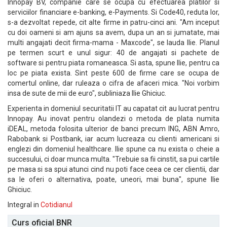
Innopay BV, companie care se ocupa cu efectuarea platilor si
serviciilor financiare e-banking, e-Payments. Si Code40, reduta lor,
s-a dezvoltat repede, cit alte firme in patru-cinci ani. "Am inceput
cu doi oameni si am ajuns sa avem, dupa un an si jumatate, mai
multi angajati decit firma-mama - Maxcode", se lauda Ilie. Planul
pe termen scurt e unul sigur: 40 de angajati si pachete de
software si pentru piata romaneasca. Si asta, spune Ilie, pentru ca
loc pe piata exista. Sint peste 600 de firme care se ocupa de
comertul online, dar ruleaza o cifra de afaceri mica. "Noi vorbim
insa de sute de mii de euro", subliniaza Ilie Ghiciuc.
Experienta in domeniul securitatii IT au capatat cit au lucrat pentru
Innopay. Au inovat pentru olandezi o metoda de plata numita
iDEAL, metoda folosita ulterior de banci precum ING, ABN Amro,
Rabobank si Postbank, iar acum lucreaza cu clienti americani si
englezi din domeniul healthcare. Ilie spune ca nu exista o cheie a
succesului, ci doar munca multa. "Trebuie sa fii cinstit, sa pui cartile
pe masa si sa spui atunci cind nu poti face ceea ce cer clientii, dar
sa le oferi o alternativa, poate, uneori, mai buna", spune Ilie
Ghiciuc.
Integral in
Cotidianul
Curs oficial BNR