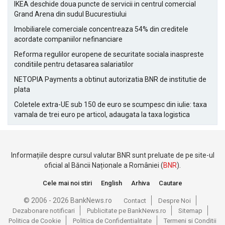
IKEA deschide doua puncte de servicii in centrul comercial
Grand Arena din sudul Bucurestiului
Imobiliarele comerciale concentreaza 54% din creditele
acordate companiilor nefinanciare
Reforma regulilor europene de securitate sociala inaspreste
conditiile pentru detasarea salariatilor
NETOPIA Payments a obtinut autorizatia BNR de institutie de
plata
Coletele extra-UE sub 150 de euro se scumpesc din iulie: taxa
vamala de trei euro pe articol, adaugata la taxa logistica
Informațiile despre cursul valutar BNR sunt preluate de pe site-ul
oficial al Băncii Naționale a României (
BNR
).
Cele mai noi stiri
English
Arhiva
Cautare
© 2006 - 2026 BankNews.ro
Contact
Despre Noi
Dezabonare notificari
Publicitate pe BankNews.ro
Sitemap
Politica de Cookie
Politica de Confidentialitate
Termeni si Conditii