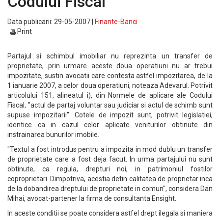
Codului Fiscal
Data publicarii: 29-05-2007 |
Finante-Banci
Print
Partajul si schimbul imobiliar nu reprezinta un transfer de
proprietate, prin urmare aceste doua operatiuni nu ar trebui
impozitate, sustin avocatii care contesta astfel impozitarea, de la
1 ianuarie 2007, a celor doua operatiuni, noteaza Adevarul. Potrivit
articolului 151, alineatul i), din Normele de aplicare ale Codului
Fiscal, "actul de partaj voluntar sau judiciar si actul de schimb sunt
supuse impozitarii". Cotele de impozit sunt, potrivit legislatiei,
identice ca in cazul celor aplicate veniturilor obtinute din
instrainarea bunurilor imobile.
"Textul a fost introdus pentru a impozita in mod dublu un transfer
de proprietate care a fost deja facut. In urma partajului nu sunt
obtinute, ca regula, drepturi noi, in patrimoniul fostilor
coproprietari. Dimpotriva, acestia detin calitatea de proprietar inca
de la dobandirea dreptului de proprietate in comun", considera Dan
Mihai, avocat-partener la firma de consultanta Ensight.
In aceste conditii se poate considera astfel drept ilegala si maniera