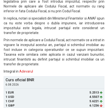
legislativa prin care a fost introdus impozitul, respectiv prin
Normele de aplicare ale Codului Fiscal, act normativ cu rang
inferior in fata Codului Fiscal, si nu prin Codul Fiscal.
In replica, notari si specialisti din Ministerul Finantelor si ANAF spun
ca nu este vorba despre o dubla impunere, iar introducerea
impozitului este legala, intrucat partajul este considerat un
transfer de proprietate.
Prin normele de aplicare a Codului Fiscal, act normativ ce a intrat in
vigoare la inceputul acestui an, partajul si schimbul imobiliar au
fost incluse in categoria operatiunilor ce se supun impozitarii.
Taxarea este similara celei aplicata in cazul vanzarii bunurilor,
intrucat finantistii au definit partajul si schimbul imobiliar ca un
transfer de proprietate.
Integral in
Adevarul
Curs oficial BNR
6.08.2026
1 EUR
5.2513
1 USD
4.5507
1 CHF
5.6221
1 GBP
6.1236