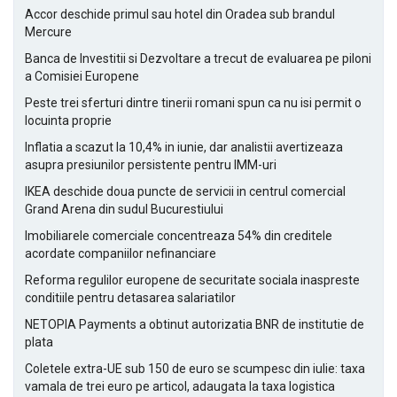
Accor deschide primul sau hotel din Oradea sub brandul
Mercure
Banca de Investitii si Dezvoltare a trecut de evaluarea pe piloni
a Comisiei Europene
Peste trei sferturi dintre tinerii romani spun ca nu isi permit o
locuinta proprie
Inflatia a scazut la 10,4% in iunie, dar analistii avertizeaza
asupra presiunilor persistente pentru IMM-uri
IKEA deschide doua puncte de servicii in centrul comercial
Grand Arena din sudul Bucurestiului
Imobiliarele comerciale concentreaza 54% din creditele
acordate companiilor nefinanciare
Reforma regulilor europene de securitate sociala inaspreste
conditiile pentru detasarea salariatilor
NETOPIA Payments a obtinut autorizatia BNR de institutie de
plata
Coletele extra-UE sub 150 de euro se scumpesc din iulie: taxa
vamala de trei euro pe articol, adaugata la taxa logistica