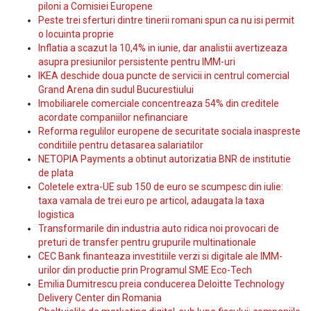
piloni a Comisiei Europene
Peste trei sferturi dintre tinerii romani spun ca nu isi permit
o locuinta proprie
Inflatia a scazut la 10,4% in iunie, dar analistii avertizeaza
asupra presiunilor persistente pentru IMM-uri
IKEA deschide doua puncte de servicii in centrul comercial
Grand Arena din sudul Bucurestiului
Imobiliarele comerciale concentreaza 54% din creditele
acordate companiilor nefinanciare
Reforma regulilor europene de securitate sociala inaspreste
conditiile pentru detasarea salariatilor
NETOPIA Payments a obtinut autorizatia BNR de institutie
de plata
Coletele extra-UE sub 150 de euro se scumpesc din iulie:
taxa vamala de trei euro pe articol, adaugata la taxa
logistica
Transformarile din industria auto ridica noi provocari de
preturi de transfer pentru grupurile multinationale
CEC Bank finanteaza investitiile verzi si digitale ale IMM-
urilor din productie prin Programul SME Eco-Tech
Emilia Dumitrescu preia conducerea Deloitte Technology
Delivery Center din Romania