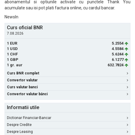
abonamentul si optiunile activate cu punctele Thank You
acumulate sau isi pot plati factura online, cu cardul bancar.
NewsIn
Curs oficial BNR
7.08.2026
1 EUR
5.2554
1 USD
4.5584
1 CHF
5.6244
1 GBP
6.1277
1 gr. aur
632.7824
Curs BNR complet
Convertor valutar
Curs valutar banci
Convertor valutar bănci
Informatii utile
Dictionar Financiar-Bancar
Despre Credite
Despre Leasing