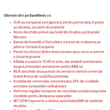
Ultimele stiri pe BankNews.ro:
SUA au cumparat yeni japonezi pentru prima data in peste
un deceniu, ca semn de prietenie
Accor deschide primul sau hotel din Oradea sub brandul
Mercure
Banca de Investitii si Dezvoltare a trecut de evaluarea pe
piloni a Comisiei Europene
Peste trei sferturi dintre tinerii romani spun ca nu isi permit
o locuinta proprie
Inflatia a scazut la 10,4% in iunie, dar analistii avertizeaza
asupra presiunilor persistente pentru IMM-uri
IKEA deschide doua puncte de servicii in centrul comercial
Grand Arena din sudul Bucurestiului
Imobiliarele comerciale concentreaza 54% din creditele
acordate companiilor nefinanciare
Reforma regulilor europene de securitate sociala inaspreste
conditiile pentru detasarea salariatilor
NETOPIA Payments a obtinut autorizatia BNR de institutie
de plata