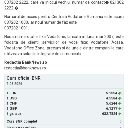
037202 2222, care va inlocui vechiul numar de contact� 021302
2222.�
Numarul de acces pentru Centrala Vodafone Romania este acum
037202 1000, iar noul numar de fax este
037202 1001.
Noua numerotatie fixa Vodafone, lansata in luna mai 2007, este
folosita de clientii serviciilor de voce fixa: Vodafone Acasa,
Vodafone Office Zone, precum si de unele dintre companiile care
utilizeaza solutiile integrate de comunicatii.
Redactia BankNews.ro
redactia@banknews.ro
Curs oficial BNR
7.08.2026
1 EUR
5.2554
1 USD
4.5584
1 CHF
5.6244
1 GBP
6.1277
1 gr. aur
632.7824
Curs BNR complet