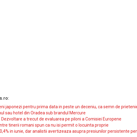
s.ro:
i japonezi pentru prima data in peste un deceniu, ca semn de prieteni
ul sau hotel din Oradea sub brandul Mercure
si Dezvoltare a trecut de evaluarea pe piloni a Comisiei Europene
intre tinerii romani spun ca nu isi permit o locuinta proprie
10,4% in iunie, dar analistii avertizeaza asupra presiunilor persistente pe