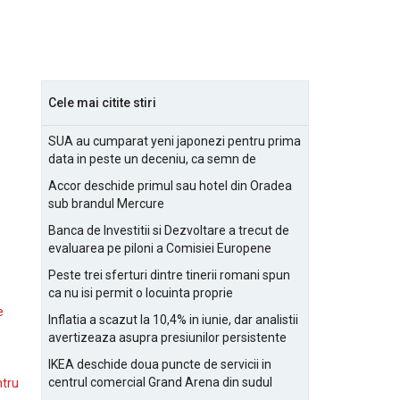
Cele mai citite stiri
SUA au cumparat yeni japonezi pentru prima
data in peste un deceniu, ca semn de
prietenie
Accor deschide primul sau hotel din Oradea
sub brandul Mercure
Banca de Investitii si Dezvoltare a trecut de
evaluarea pe piloni a Comisiei Europene
Peste trei sferturi dintre tinerii romani spun
ca nu isi permit o locuinta proprie
e
Inflatia a scazut la 10,4% in iunie, dar analistii
avertizeaza asupra presiunilor persistente
pentru IMM-uri
IKEA deschide doua puncte de servicii in
centrul comercial Grand Arena din sudul
ntru