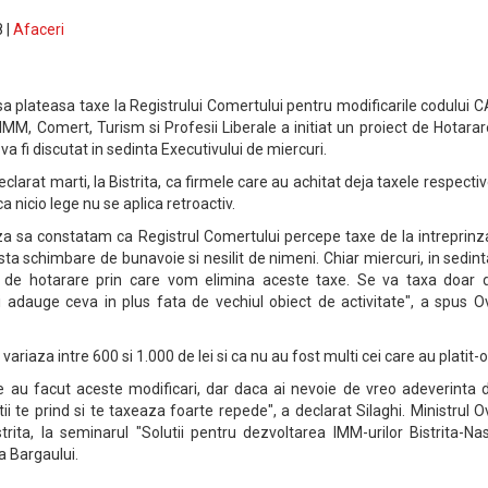
 |
Afaceri
sa plateasa taxe la Registrului Comertului pentru modificarile codului 
 IMM, Comert, Turism si Profesii Liberale a initiat un proiect de Hotara
va fi discutat in sedinta Executivului de miercuri.
eclarat marti, la Bistrita, ca firmele care au achitat deja taxele respecti
ca nicio lege nu se aplica retroactiv.
a sa constatam ca Registrul Comertului percepe taxe de la intreprinza
a schimbare de bunavoie si nesilit de nimeni. Chiar miercuri, in sedin
 de hotarare prin care vom elimina aceste taxe. Se va taxa doar 
si adauge ceva in plus fata de vechiul obiect de activitate", a spus O
 variaza intre 600 si 1.000 de lei si ca nu au fost multi cei care au platit-o
e au facut aceste modificari, dar daca ai nevoie de vreo adeverinta d
ii te prind si te taxeaza foarte repede", a declarat Silaghi. Ministrul O
istrita, la seminarul "Solutii pentru dezvoltarea IMM-urilor Bistrita-N
ea Bargaului.