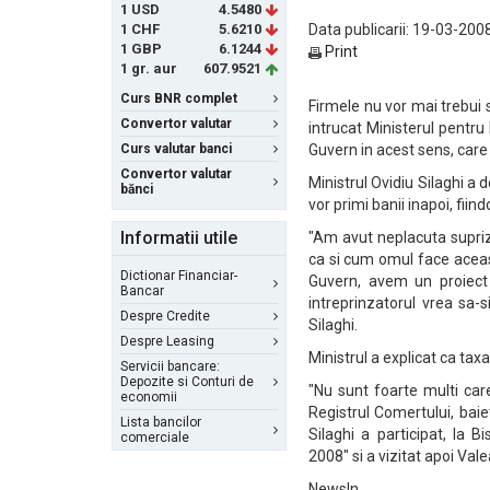
1 USD
4.5480
1 CHF
5.6210
Data publicarii: 19-03-2008
1 GBP
6.1244
Print
1 gr. aur
607.9521
Curs BNR complet
Firmele nu vor mai trebui 
Convertor valutar
intrucat Ministerul pentru
Curs valutar banci
Guvern in acest sens, care 
Convertor valutar
Ministrul Ovidiu Silaghi a d
bănci
vor primi banii inapoi, fiind
Informatii utile
"Am avut neplacuta supriz
ca si cum omul face aceast
Dictionar Financiar-
Guvern, avem un proiect
Bancar
intreprinzatorul vrea sa-
Despre Credite
Silaghi.
Despre Leasing
Ministrul a explicat ca taxa
Servicii bancare:
Depozite si Conturi de
"Nu sunt foarte multi car
economii
Registrul Comertului, baiet
Lista bancilor
Silaghi a participat, la B
comerciale
2008" si a vizitat apoi Val
NewsIn