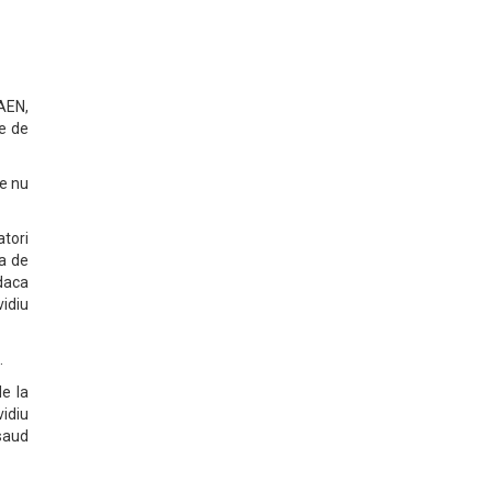
CAEN,
re de
ve nu
tori
ta de
daca
vidiu
.
e la
vidiu
asaud