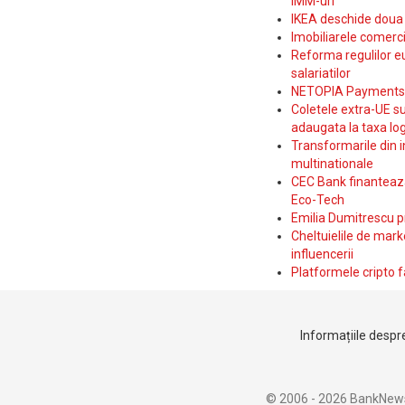
IMM-uri
IKEA deschide doua p
Imobiliarele comerc
Reforma regulilor e
salariatilor
NETOPIA Payments a 
Coletele extra-UE su
adaugata la taxa log
Transformarile din i
multinationale
CEC Bank finanteaza 
Eco-Tech
Emilia Dumitrescu p
Cheltuielile de marke
influencerii
Platformele cripto f
Informațiile despre
© 2006 - 2026 BankNew