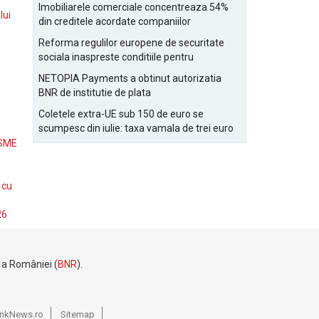
Bucurestiului
Imobiliarele comerciale concentreaza 54%
lui
din creditele acordate companiilor
nefinanciare
Reforma regulilor europene de securitate
sociala inaspreste conditiile pentru
detasarea salariatilor
NETOPIA Payments a obtinut autorizatia
BNR de institutie de plata
Coletele extra-UE sub 150 de euro se
scumpesc din iulie: taxa vamala de trei euro
pe articol, adaugata la taxa logistica
 SME
 cu
26
e a României (
BNR
).
BankNews.ro
Sitemap