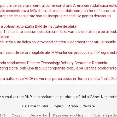
uncte de servicii in centrul comercial Grand Arena din sudul Bucurestiu
iale concentreaza 54% din creditele acordate companiilor nefinanciare
uropene de securitate sociala inaspreste conditiile pentru detasarea
obtinut autorizatia BNR de institutie de plata
b 150 de euro se scumpesc din iulie: taxa vamala de trei euro pe articol,
istica
ndustria auto ridica noi provocari de preturi de transfer pentru grupurile
investitiile verzi si digitale ale IMM-urilor din productie prin Programul
reia conducerea Deloitte Technology Delivery Center din Romania
ting digital, sub lupa fiscului: companiile trebuie sa justifice colaborarile
ara autorizatie MiCA nu vor mai putea opera in Romania de la 1 iulie 20
 cursul valutar BNR sunt preluate de pe site-ul oficial al Băncii Național
Cele mai noi stiri
English
Arhiva
Cautare
s.ro
Contact
Despre Noi
Dezabonare notificari
Publicitate pe 