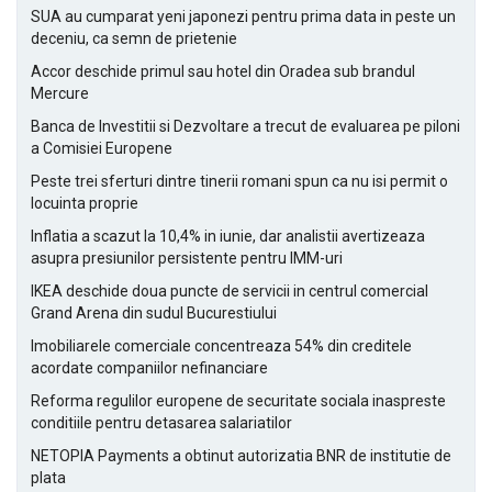
SUA au cumparat yeni japonezi pentru prima data in peste un
deceniu, ca semn de prietenie
Accor deschide primul sau hotel din Oradea sub brandul
Mercure
Banca de Investitii si Dezvoltare a trecut de evaluarea pe piloni
a Comisiei Europene
Peste trei sferturi dintre tinerii romani spun ca nu isi permit o
locuinta proprie
Inflatia a scazut la 10,4% in iunie, dar analistii avertizeaza
asupra presiunilor persistente pentru IMM-uri
IKEA deschide doua puncte de servicii in centrul comercial
Grand Arena din sudul Bucurestiului
Imobiliarele comerciale concentreaza 54% din creditele
acordate companiilor nefinanciare
Reforma regulilor europene de securitate sociala inaspreste
conditiile pentru detasarea salariatilor
NETOPIA Payments a obtinut autorizatia BNR de institutie de
plata