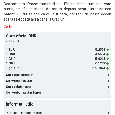
Deocamdata iPhone clamshell sau iPhone Nano cum mai este
numit, se afla in stadiu de schita depusa pentru inregistrarea
patentului. Nu se stie cand va fi gata, dar fanii de peste ocean
spera sa-l poata avea pana la Craciun.
Go4It
Curs oficial BNR
7.08.2026
1 EUR
5.2554
1 USD
4.5584
1 CHF
5.6244
1 GBP
6.1277
1 gr. aur
632.7824
Curs BNR complet
Convertor valutar
Curs valutar banci
Convertor valutar bănci
Informatii utile
Dictionar Financiar-Bancar