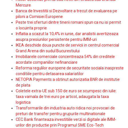
Mercure
Banca de Investitii si Dezvoltare a trecut de evaluarea pe
piloni a Comisiei Europene
Peste trei sferturi dintre tinerii romani spun ca nu isi permit
o locuinta proprie
Inflatia a scazut la 10,4% in iunie, dar analistii avertizeaza
asupra presiunilor persistente pentru IMM-uri
IKEA deschide doua puncte de servicii in centrul comercial
Grand Arena din sudul Bucurestiului
Imobiliarele comerciale concentreaza 54% din creditele
acordate companiilor nefinanciare
Reforma regulilor europene de securitate sociala inaspreste
conditiile pentru detasarea salariatilor
NETOPIA Payments a obtinut autorizatia BNR de institutie
de plata
Coletele extra-UE sub 150 de euro se scumpesc din iulie:
taxa vamala de trei euro pe articol, adaugata la taxa
logistica
Transformarile din industria auto ridica noi provocari de
preturi de transfer pentru grupurile multinationale
CEC Bank finanteaza investitiile verzi si digitale ale IMM-
urilor din productie prin Programul SME Eco-Tech