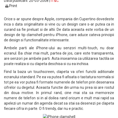
Data publicarii: 20-03-2008 |
IT&C
Print
Orice s-ar spune despre Apple, compania din Cupertino dovedeste
inca o data originalitate si vine cu un design care s-ar putea ca in
curand sa fie preluat si de altii. De data aceasta este vorba de un
design de tip clamshell pentru iPhone, care aduce cateva principii
de design si functionalitate interesante.
Ambele parti ale iPhone-ului au senzori multi-touch, nu doar
ecranul. Ba chiar mai mult, partea de jos, care este transparenta,
are senzori pe ambele parti. Asta inseamna ca utilizarea tactila se
poate realiza si cu clapeta deschisa si cu ea inchisa.
Fiind la baza un touchscreen, clapeta va oferi functii aditionale
ecranului standard. Pe ea va putea fi afisata o tastatura normala si
tot pe ea vor putea fi formate numerele de telefon prin desenarea
cifrelor cu degetul. Aceasta functie din urma nu prea isi are rostul
din doua motive. In primul rand, cine mai sta sa memoreze
numere de telefon si in al doilea rand oricum e mult mai rapid sa
apelezi un numar din agenda decat sa stai sa desenezi pe clapeta
fiecare cifra in parte. O fi trendy, dar nu e practic.