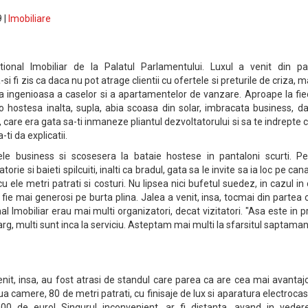
 |
Imobiliare
tional Imobiliar de la Palatul Parlamentului. Luxul a venit din pa
-si fi zis ca daca nu pot atrage clientii cu ofertele si preturile de criza, 
a ingenioasa a caselor si a apartamentelor de vanzare. Aproape la fie
 hostesa inalta, supla, abia scoasa din solar, imbracata business, da
 care era gata sa-ti inmaneze pliantul dezvoltatorului si sa te indrepte 
ti da explicatii.
nele business si scosesera la bataie hostese in pantaloni scurti. Pe
atorie si baieti spilcuiti, inalti ca bradul, gata sa le invite sa ia loc pe ca
 ele metri patrati si costuri. Nu lipsea nici bufetul suedez, in cazul in
sa fie mai generosi pe burta plina. Jalea a venit, insa, tocmai din partea 
al Imobiliar erau mai multi organizatori, decat vizitatori. "Asa este in 
arg, multi sunt inca la serviciu. Asteptam mai multi la sfarsitul saptamani
 venit, insa, au fost atrasi de standul care parea ca are cea mai avanta
 camere, 80 de metri patrati, cu finisaje de lux si aparatura electroca
000 de euro! Singurul inconvenient, ar fi distanta, avand in veder