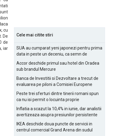
ntati
 sunt
ilion
 daca
x, cu
Cele mai citite stiri
t. De
0 de
SUA au cumparat yeni japonezi pentru prima
, iar
data in peste un deceniu, ca semn de
prietenie
Accor deschide primul sau hotel din Oradea
sub brandul Mercure
Banca de Investitii si Dezvoltare a trecut de
evaluarea pe piloni a Comisiei Europene
Peste trei sferturi dintre tinerii romani spun
ca nu isi permit o locuinta proprie
Inflatia a scazut la 10,4% in iunie, dar analistii
avertizeaza asupra presiunilor persistente
pentru IMM-uri
IKEA deschide doua puncte de servicii in
centrul comercial Grand Arena din sudul