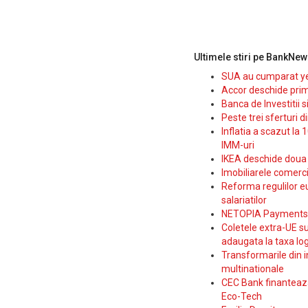
Ultimele stiri pe BankNew
SUA au cumparat yen
Accor deschide prim
Banca de Investitii 
Peste trei sferturi d
Inflatia a scazut la 
IMM-uri
IKEA deschide doua p
Imobiliarele comerc
Reforma regulilor e
salariatilor
NETOPIA Payments a 
Coletele extra-UE su
adaugata la taxa log
Transformarile din i
multinationale
CEC Bank finanteaza 
Eco-Tech