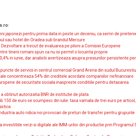
s.ro:
i japonezi pentru prima data in peste un deceniu, ca semn de prieteni
ul sau hotel din Oradea sub brandul Mercure
si Dezvoltare a trecut de evaluarea pe piloni a Comisiei Europene
intre tinerii romani spun ca nu isi permit o locuinta proprie
10,4% in iunie, dar analistii avertizeaza asupra presiunilor persistente pe
uncte de servicii in centrul comercial Grand Arena din sudul Bucurestiu
iale concentreaza 54% din creditele acordate companiilor nefinanciare
uropene de securitate sociala inaspreste conditiile pentru detasarea
obtinut autorizatia BNR de institutie de plata
b 150 de euro se scumpesc din iulie: taxa vamala de trei euro pe articol,
istica
ndustria auto ridica noi provocari de preturi de transfer pentru grupurile
investitiile verzi si digitale ale IMM-urilor din productie prin Programul