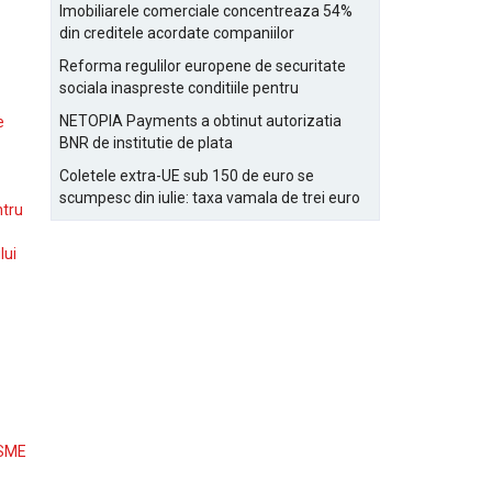
Bucurestiului
Imobiliarele comerciale concentreaza 54%
din creditele acordate companiilor
nefinanciare
Reforma regulilor europene de securitate
sociala inaspreste conditiile pentru
detasarea salariatilor
NETOPIA Payments a obtinut autorizatia
e
BNR de institutie de plata
Coletele extra-UE sub 150 de euro se
scumpesc din iulie: taxa vamala de trei euro
ntru
pe articol, adaugata la taxa logistica
lui
 SME