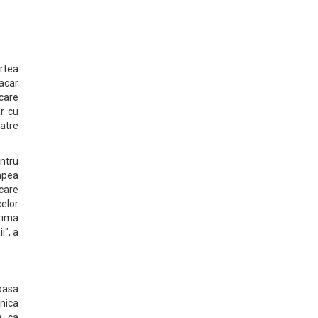
rtea
macar
care
r cu
catre
ntru
napea
 care
celor
prima
i", a
joasa
snica
e ca