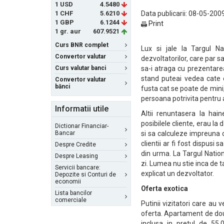
1 USD
4.5480
1 CHF
5.6210
Data publicarii: 08-05-2009
1 GBP
6.1244
Print
1 gr. aur
607.9521
Curs BNR complet
Lux si jale la Targul Na
Convertor valutar
dezvoltatorilor, care par sa
Curs valutar banci
sa-i atraga cu prezentare
stand puteai vedea cate o
Convertor valutar
bănci
fusta cat se poate de mini,
persoana potrivita pentru a-
Informatii utile
Altii renuntasera la hai
posibilele cliente, erau la d
Dictionar Financiar-
Bancar
si sa calculeze impreuna cu
clientii ar fi fost dispusi 
Despre Credite
din urma. La Targul Nation
Despre Leasing
zi. Lumea nu stie inca de t
Servicii bancare:
explicat un dezvoltator.
Depozite si Conturi de
economii
Oferta exotica
Lista bancilor
comerciale
Putinii vizitatori care au
oferta. Apartament de doua
inclusa in pretul de 55.