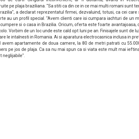
te pe plaja braziliana. "Sa stiti ca din ce in ce mai multi romani sunt te
azilia", a declarat reprezentatul firmei, dezvaluind, totusi, ca cei care
rte au un profil special. "Avem clienti care isi cumpara iachturi de un m
 cumpere si o casa in Brazilia. Oricum, oferta este foarte avantajoasa,
colo. Vorbim de un loc unde este cald opt luni pe an. Finisajele sunt de lu
are le intalnesti in Romania. Ai si aparatura electrocasnica inclusa in pre
l avem apartamente de doua camere, la 80 de metri patrati cu 55.00
ers pe jos de plaja. Ca sa nu mai spun ca si viata este mult mai ieftina
 neglijabile".