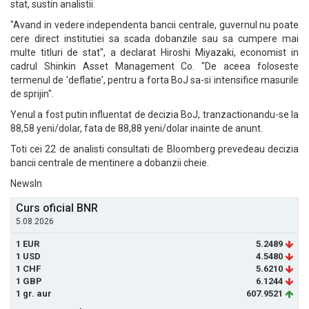
stat, sustin analistii.
"Avand in vedere independenta bancii centrale, guvernul nu poate
cere direct institutiei sa scada dobanzile sau sa cumpere mai
multe titluri de stat", a declarat Hiroshi Miyazaki, economist in
cadrul Shinkin Asset Management Co. "De aceea foloseste
termenul de 'deflatie', pentru a forta BoJ sa-si intensifice masurile
de sprijin".
Yenul a fost putin influentat de decizia BoJ, tranzactionandu-se la
88,58 yeni/dolar, fata de 88,88 yeni/dolar inainte de anunt.
Toti cei 22 de analisti consultati de Bloomberg prevedeau decizia
bancii centrale de mentinere a dobanzii cheie.
NewsIn
Curs oficial BNR
5.08.2026
1 EUR
5.2489
1 USD
4.5480
1 CHF
5.6210
1 GBP
6.1244
1 gr. aur
607.9521