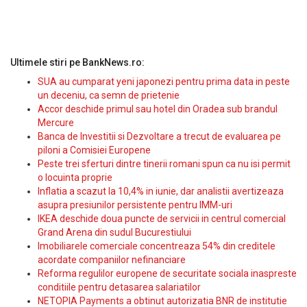
Ultimele stiri pe BankNews.ro:
SUA au cumparat yeni japonezi pentru prima data in peste
un deceniu, ca semn de prietenie
Accor deschide primul sau hotel din Oradea sub brandul
Mercure
Banca de Investitii si Dezvoltare a trecut de evaluarea pe
piloni a Comisiei Europene
Peste trei sferturi dintre tinerii romani spun ca nu isi permit
o locuinta proprie
Inflatia a scazut la 10,4% in iunie, dar analistii avertizeaza
asupra presiunilor persistente pentru IMM-uri
IKEA deschide doua puncte de servicii in centrul comercial
Grand Arena din sudul Bucurestiului
Imobiliarele comerciale concentreaza 54% din creditele
acordate companiilor nefinanciare
Reforma regulilor europene de securitate sociala inaspreste
conditiile pentru detasarea salariatilor
NETOPIA Payments a obtinut autorizatia BNR de institutie