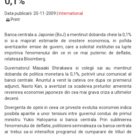
0,1%
Data publicarii: 20-11-2009 |
International
Print
Banca centrala a Japoniei (BoJ) a mentinut dobanda cheie la 0,1%
si si-a majorat estimarile de crestere economica, in pofida
avertizarilor emise de guvern, care a solicitat institutiei sa lupte
impotriva fenomenului din ce in ce mai puternic de deflatie,
relateaza Bloomberg.
Guvernatorul Masaaki Shirakawa si colegii sai au mentinut
dobanda de politica monetara la 0,1%, potrivit unui comunicat al
bancii centrale. Anuntul a venit la cateva ore dupa ce premierul
adjunct, Naoto Kan, a avertizat ca scaderea preturilor ameninta
revenirea economiei japoneze din cea mai grava criza a ultimelor
decenii.
Divergenta de opinii in ceea ce priveste evolutia economiei indica
posibila aparitie a unor tensiuni intre guvernul condus de primul
ministru Yukio Hatoyama si banca centrala. Prin sublinierea
fenomenului de deflatie, politicienii semnaleaza ca banca centrala
ar trebui sa-si intensifice programul de cumparare de titluri de