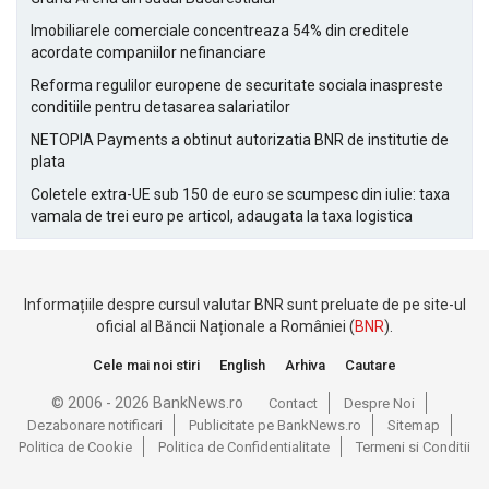
Imobiliarele comerciale concentreaza 54% din creditele
acordate companiilor nefinanciare
Reforma regulilor europene de securitate sociala inaspreste
conditiile pentru detasarea salariatilor
NETOPIA Payments a obtinut autorizatia BNR de institutie de
plata
Coletele extra-UE sub 150 de euro se scumpesc din iulie: taxa
vamala de trei euro pe articol, adaugata la taxa logistica
Informațiile despre cursul valutar BNR sunt preluate de pe site-ul
oficial al Băncii Naționale a României (
BNR
).
Cele mai noi stiri
English
Arhiva
Cautare
© 2006 - 2026 BankNews.ro
Contact
Despre Noi
Dezabonare notificari
Publicitate pe BankNews.ro
Sitemap
Politica de Cookie
Politica de Confidentialitate
Termeni si Conditii