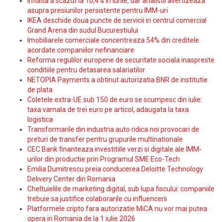
Inflatia a scazut la 10,4% in iunie, dar analistii avertizeaza
asupra presiunilor persistente pentru IMM-uri
IKEA deschide doua puncte de servicii in centrul comercial
Grand Arena din sudul Bucurestiului
Imobiliarele comerciale concentreaza 54% din creditele
acordate companiilor nefinanciare
Reforma regulilor europene de securitate sociala inaspreste
conditiile pentru detasarea salariatilor
NETOPIA Payments a obtinut autorizatia BNR de institutie
de plata
Coletele extra-UE sub 150 de euro se scumpesc din iulie:
taxa vamala de trei euro pe articol, adaugata la taxa
logistica
Transformarile din industria auto ridica noi provocari de
preturi de transfer pentru grupurile multinationale
CEC Bank finanteaza investitiile verzi si digitale ale IMM-
urilor din productie prin Programul SME Eco-Tech
Emilia Dumitrescu preia conducerea Deloitte Technology
Delivery Center din Romania
Cheltuielile de marketing digital, sub lupa fiscului: companiile
trebuie sa justifice colaborarile cu influencerii
Platformele cripto fara autorizatie MiCA nu vor mai putea
opera in Romania de la 1 iulie 2026