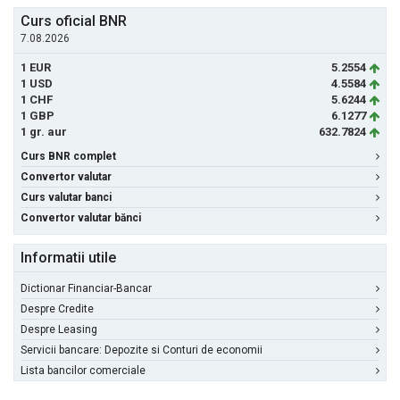
Curs oficial BNR
7.08.2026
1 EUR
5.2554
1 USD
4.5584
1 CHF
5.6244
1 GBP
6.1277
1 gr. aur
632.7824
Curs BNR complet
Convertor valutar
Curs valutar banci
Convertor valutar bănci
Informatii utile
Dictionar Financiar-Bancar
Despre Credite
Despre Leasing
Servicii bancare: Depozite si Conturi de economii
Lista bancilor comerciale