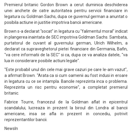
Premierul britanic Gordon Brown a cerut duminica deschiderea
unei anchete de catre autoritatea pentru servicii financiare in
legatura cu Goldman Sachs, dupa ce guvernul german a anuntat o
posibila actiune in justitie impotriva bancii americane.
Brown s-a declarat "socat" in legatura cu "falimentul moral" indicat
in plangerea inaintata de SEC impotriva Goldman Sachs. Sambata,
purtatorul de cuvant al guvernului german, Ulrich Wilhelm, a
declarat ca supraveghetorul pietei financiare din Germania, Bafin,
"va cere informatii de la SEC" si ca, dupa ce va analiza datele, "va
lua in considerare posibile actiuni legale".
"Este probabil unul din cele mai grave cazuri pe care le-am vazut",
a afirmat Brown. "Arata ca si cum oamenii au fost indusi in eroare
in legatura cu ce se intampla. Bancile reprezinta inca o problema.
Reprezinta un risc pentru economie", a completat premierul
britanic.
Fabrice Tourre, francezul de la Goldman aflat in epicentrul
scandalului, lucreaza in prezent la biroul din Londra al bancii
americane, insa se afla in prezent in concediu, potrivit
reprezentantilor bancii.
NewsIn