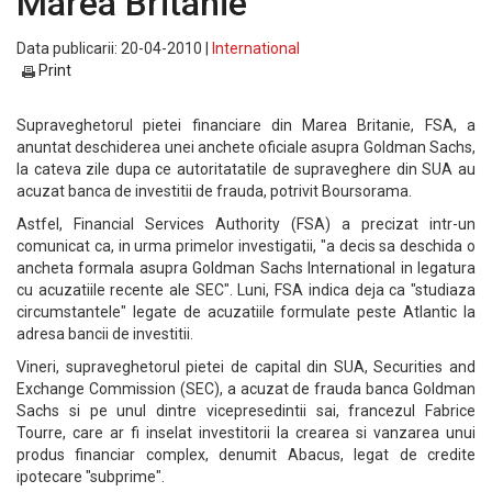
Marea Britanie
Data publicarii: 20-04-2010 |
International
Print
Supraveghetorul pietei financiare din Marea Britanie, FSA, a
anuntat deschiderea unei anchete oficiale asupra Goldman Sachs,
la cateva zile dupa ce autoritatatile de supraveghere din SUA au
acuzat banca de investitii de frauda, potrivit Boursorama.
Astfel, Financial Services Authority (FSA) a precizat intr-un
comunicat ca, in urma primelor investigatii, "a decis sa deschida o
ancheta formala asupra Goldman Sachs International in legatura
cu acuzatiile recente ale SEC". Luni, FSA indica deja ca "studiaza
circumstantele" legate de acuzatiile formulate peste Atlantic la
adresa bancii de investitii.
Vineri, supraveghetorul pietei de capital din SUA, Securities and
Exchange Commission (SEC), a acuzat de frauda banca Goldman
Sachs si pe unul dintre vicepresedintii sai, francezul Fabrice
Tourre, care ar fi inselat investitorii la crearea si vanzarea unui
produs financiar complex, denumit Abacus, legat de credite
ipotecare "subprime".