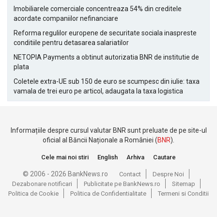
Imobiliarele comerciale concentreaza 54% din creditele
acordate companiilor nefinanciare
Reforma regulilor europene de securitate sociala inaspreste
conditiile pentru detasarea salariatilor
NETOPIA Payments a obtinut autorizatia BNR de institutie de
plata
Coletele extra-UE sub 150 de euro se scumpesc din iulie: taxa
vamala de trei euro pe articol, adaugata la taxa logistica
Informațiile despre cursul valutar BNR sunt preluate de pe site-ul
oficial al Băncii Naționale a României (
BNR
).
Cele mai noi stiri
English
Arhiva
Cautare
© 2006 - 2026 BankNews.ro
Contact
Despre Noi
Dezabonare notificari
Publicitate pe BankNews.ro
Sitemap
Politica de Cookie
Politica de Confidentialitate
Termeni si Conditii