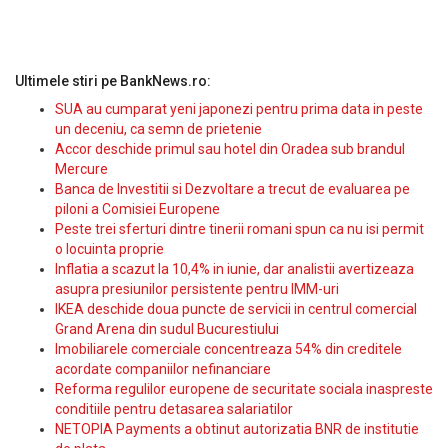
Ultimele stiri pe BankNews.ro:
SUA au cumparat yeni japonezi pentru prima data in peste
un deceniu, ca semn de prietenie
Accor deschide primul sau hotel din Oradea sub brandul
Mercure
Banca de Investitii si Dezvoltare a trecut de evaluarea pe
piloni a Comisiei Europene
Peste trei sferturi dintre tinerii romani spun ca nu isi permit
o locuinta proprie
Inflatia a scazut la 10,4% in iunie, dar analistii avertizeaza
asupra presiunilor persistente pentru IMM-uri
IKEA deschide doua puncte de servicii in centrul comercial
Grand Arena din sudul Bucurestiului
Imobiliarele comerciale concentreaza 54% din creditele
acordate companiilor nefinanciare
Reforma regulilor europene de securitate sociala inaspreste
conditiile pentru detasarea salariatilor
NETOPIA Payments a obtinut autorizatia BNR de institutie