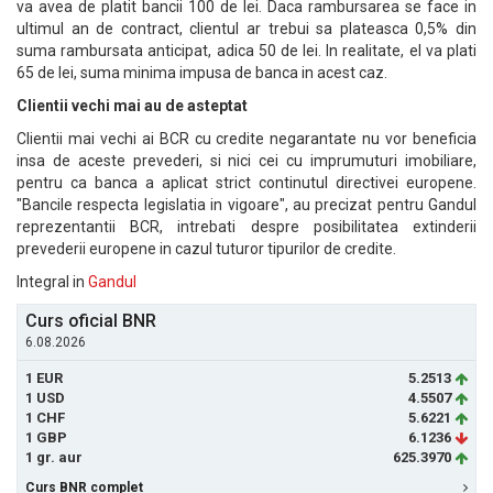
va avea de platit bancii 100 de lei. Daca rambursarea se face in
ultimul an de contract, clientul ar trebui sa plateasca 0,5% din
suma rambursata anticipat, adica 50 de lei. In realitate, el va plati
65 de lei, suma minima impusa de banca in acest caz.
Clientii vechi mai au de asteptat
Clientii mai vechi ai BCR cu credite negarantate nu vor beneficia
insa de aceste prevederi, si nici cei cu imprumuturi imobiliare,
pentru ca banca a aplicat strict continutul directivei europene.
"Bancile respecta legislatia in vigoare", au precizat pentru Gandul
reprezentantii BCR, intrebati despre posibilitatea extinderii
prevederii europene in cazul tuturor tipurilor de credite.
Integral in
Gandul
Curs oficial BNR
6.08.2026
1 EUR
5.2513
1 USD
4.5507
1 CHF
5.6221
1 GBP
6.1236
1 gr. aur
625.3970
Curs BNR complet