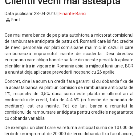
Clientii vechi mai asteapta
Data publicarii: 28-04-2010 |
Finante-Banci
Print
Cea mai mare banca de pe piata autohtona a micsorat comisionul
de rambursare anticipata de patru ori. Romanii care isi fac credite
de nevoi personale vor plati comisioane mai mici in cazul in care
ramburseaza imprumutul inainte de scadenta. Desi directiva
europeana care obliga bancile sa taie din aceste penalitati aplicate
clientilor intra in vigoare in Romania abia la mijlocul lunii iunie, BCR
a anuntat deja aplicarea prevederii incepand cu 26 aprilie.
Concret, cine ia acum un credit fara garantii si cu dobanda fixa de
la aceasta banca va plati un comision de rambursare anticipata de
1%, respectiv de 0,5% daca suma este platita in ultimul an al
contractului de credit, fata de 4-4,5% (in functie de perioada de
creditare), cat era inainte. Tot de luni, banca a renuntat la
comisionul de rambursare anticipata pentru creditele negarantate
cu dobanda variabila.
De exemplu, un client care va returna anticipat suma de 10.000 de
lei dintr-un imprumut de 20.000 de lei cu dobanda fixa facut acum,